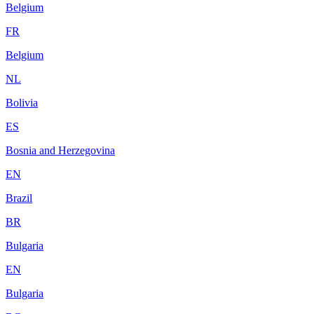
Belgium
FR
Belgium
NL
Bolivia
ES
Bosnia and Herzegovina
EN
Brazil
BR
Bulgaria
EN
Bulgaria