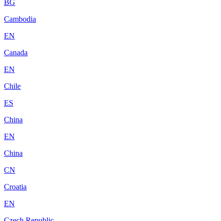
BG
Cambodia
EN
Canada
EN
Chile
ES
China
EN
China
CN
Croatia
EN
Czech Republic