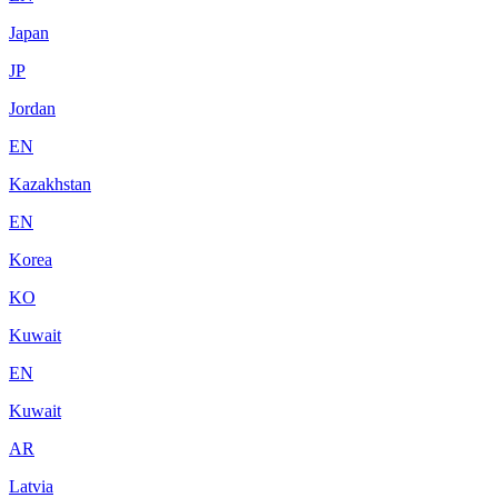
Japan
JP
Jordan
EN
Kazakhstan
EN
Korea
KO
Kuwait
EN
Kuwait
AR
Latvia