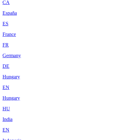
CA
España
ES
France
FR
Germany
DE
Hungary
EN
Hungary
HU
India
EN