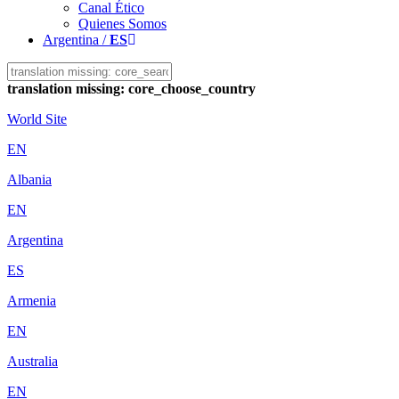
Canal Ético
Quienes Somos
Argentina /
ES
translation missing: core_choose_country
World Site
EN
Albania
EN
Argentina
ES
Armenia
EN
Australia
EN