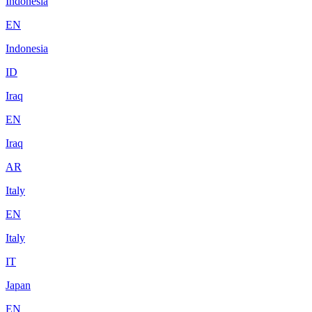
Indonesia
EN
Indonesia
ID
Iraq
EN
Iraq
AR
Italy
EN
Italy
IT
Japan
EN