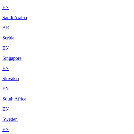
EN
Saudi Arabia
AR
Serbia
EN
Singapore
EN
Slovakia
EN
South Africa
EN
Sweden
EN