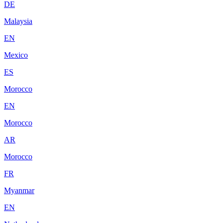
DE
Malaysia
EN
Mexico
ES
Morocco
EN
Morocco
AR
Morocco
FR
Myanmar
EN