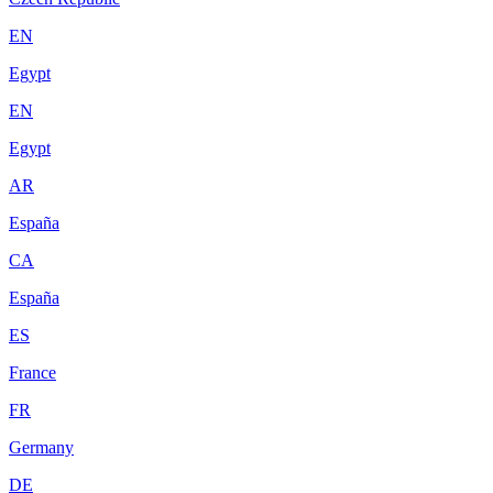
EN
Egypt
EN
Egypt
AR
España
CA
España
ES
France
FR
Germany
DE