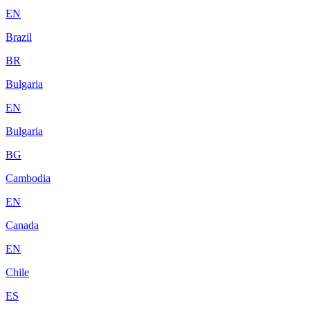
EN
Brazil
BR
Bulgaria
EN
Bulgaria
BG
Cambodia
EN
Canada
EN
Chile
ES