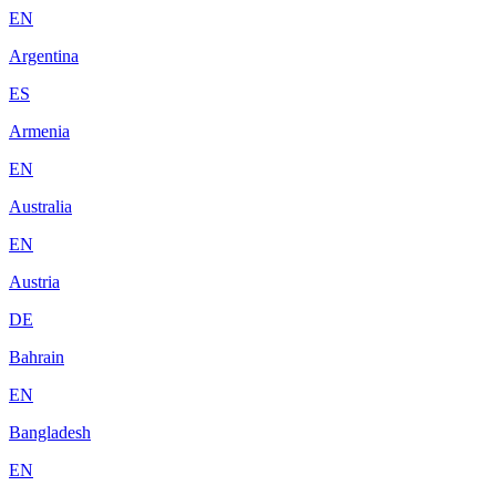
EN
Argentina
ES
Armenia
EN
Australia
EN
Austria
DE
Bahrain
EN
Bangladesh
EN