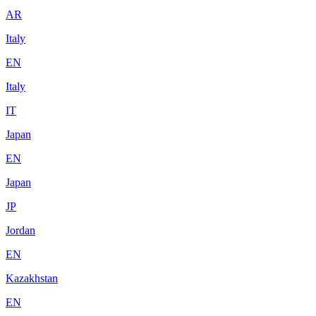
AR
Italy
EN
Italy
IT
Japan
EN
Japan
JP
Jordan
EN
Kazakhstan
EN