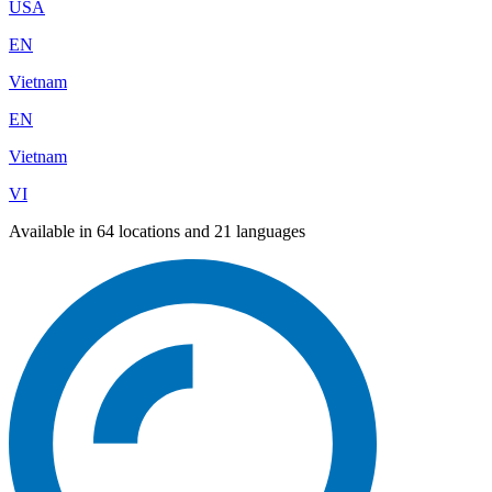
USA
EN
Vietnam
EN
Vietnam
VI
Available in 64 locations and 21 languages