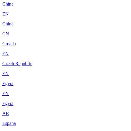
China
EN
China
CN
Croatia
EN
Czech Republic
EN
Egypt
EN
Egypt
AR
España