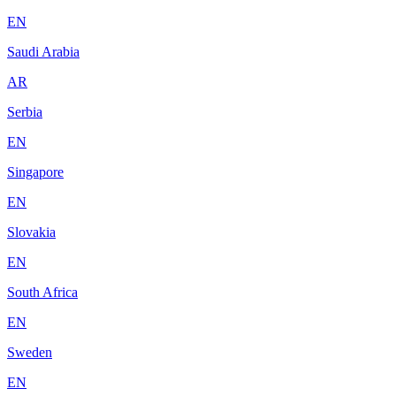
EN
Saudi Arabia
AR
Serbia
EN
Singapore
EN
Slovakia
EN
South Africa
EN
Sweden
EN