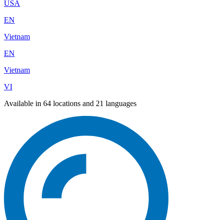
USA
EN
Vietnam
EN
Vietnam
VI
Available in 64 locations and 21 languages