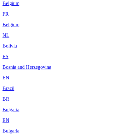
Belgium
FR
Belgium
NL
Bolivia
ES
Bosnia and Herzegovina
EN
Brazil
BR
Bulgaria
EN
Bulgaria