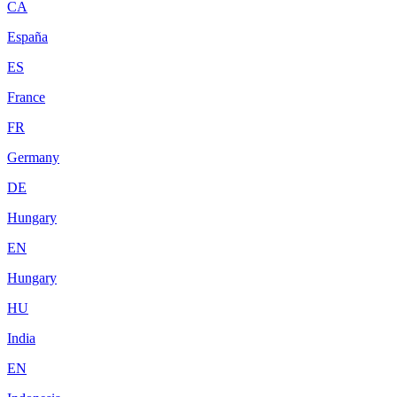
CA
España
ES
France
FR
Germany
DE
Hungary
EN
Hungary
HU
India
EN