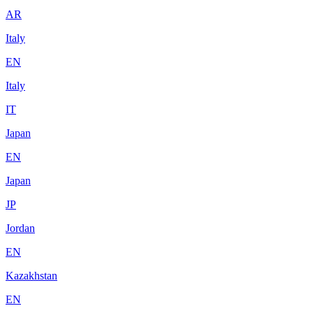
AR
Italy
EN
Italy
IT
Japan
EN
Japan
JP
Jordan
EN
Kazakhstan
EN