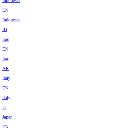
Indonesia
EN
Indonesia
ID
Iraq
EN
Iraq
AR
Italy
EN
Italy
IT
Japan
EN