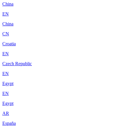
China
EN
China
CN
Croatia
EN
Czech Republic
EN
Egypt
EN
Egypt
AR
España