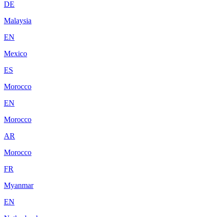
DE
Malaysia
EN
Mexico
ES
Morocco
EN
Morocco
AR
Morocco
FR
Myanmar
EN