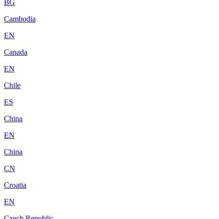
BG
Cambodia
EN
Canada
EN
Chile
ES
China
EN
China
CN
Croatia
EN
Czech Republic