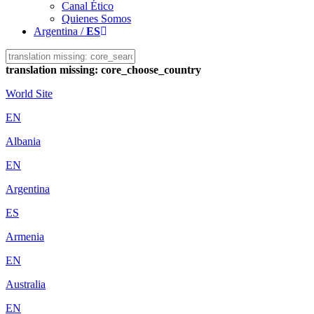
Canal Ético
Quienes Somos
Argentina /
ES
translation missing: core_choose_country
World Site
EN
Albania
EN
Argentina
ES
Armenia
EN
Australia
EN