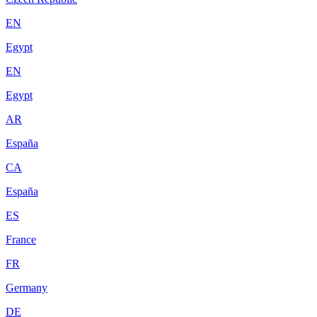
EN
Egypt
EN
Egypt
AR
España
CA
España
ES
France
FR
Germany
DE