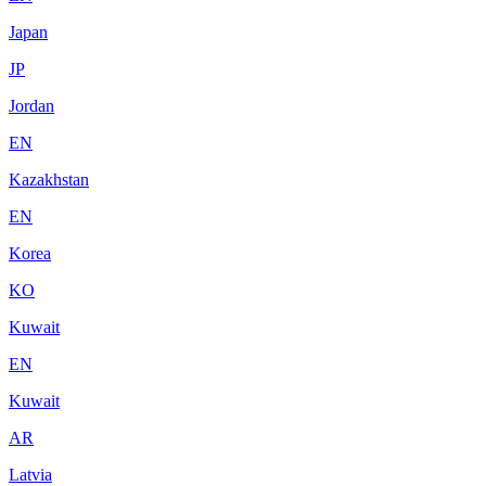
Japan
JP
Jordan
EN
Kazakhstan
EN
Korea
KO
Kuwait
EN
Kuwait
AR
Latvia