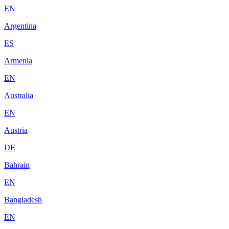
EN
Argentina
ES
Armenia
EN
Australia
EN
Austria
DE
Bahrain
EN
Bangladesh
EN