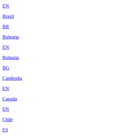
EN
Brazil
BR
Bulgaria
EN
Bulgaria
BG
Cambodia
EN
Canada
EN
Chile
ES