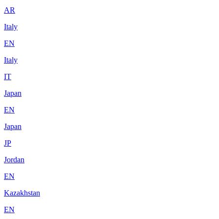
AR
Italy
EN
Italy
IT
Japan
EN
Japan
JP
Jordan
EN
Kazakhstan
EN