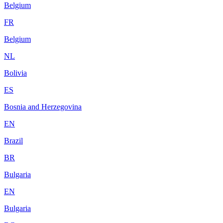
Belgium
FR
Belgium
NL
Bolivia
ES
Bosnia and Herzegovina
EN
Brazil
BR
Bulgaria
EN
Bulgaria