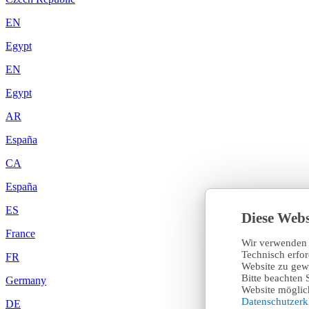
EN
Egypt
EN
Egypt
AR
España
CA
España
ES
Diese Webs
France
Wir verwenden 
Technisch erfo
FR
Website zu gewä
Bitte beachten 
Germany
Website möglich
Datenschutzer
DE