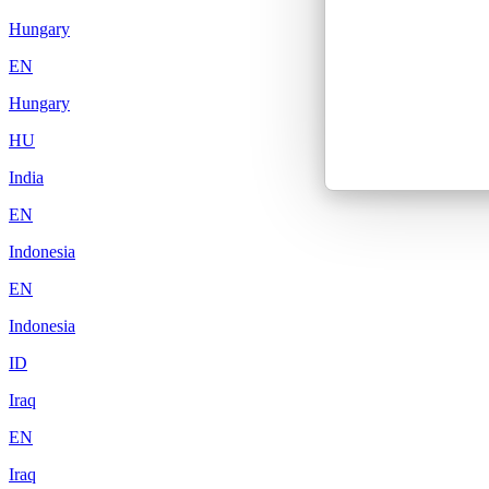
Hungary
EN
Hungary
HU
India
EN
Indonesia
EN
Indonesia
ID
Iraq
EN
Iraq