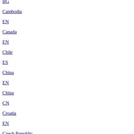
BG
Cambodia
EN
Canada
EN
Chile
ES
China
EN
China
CN
Croatia
EN
Czech Republic