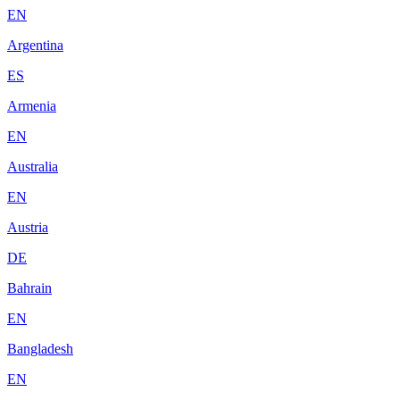
EN
Argentina
ES
Armenia
EN
Australia
EN
Austria
DE
Bahrain
EN
Bangladesh
EN