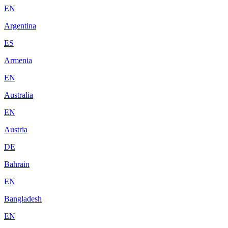
EN
Argentina
ES
Armenia
EN
Australia
EN
Austria
DE
Bahrain
EN
Bangladesh
EN