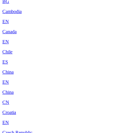
BG
Cambodia
EN
Canada
EN
Chile
ES
China
EN
China
CN
Croatia
EN
Czech Republic