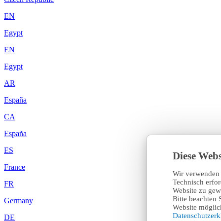
EN
Egypt
EN
Egypt
AR
España
CA
España
ES
Diese Webs
France
Wir verwenden 
Technisch erfo
FR
Website zu gewä
Bitte beachten 
Germany
Website möglich
Datenschutzer
DE