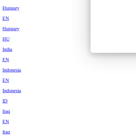
Hungary
EN
Hungary
HU
India
EN
Indonesia
EN
Indonesia
ID
Iraq
EN
Iraq