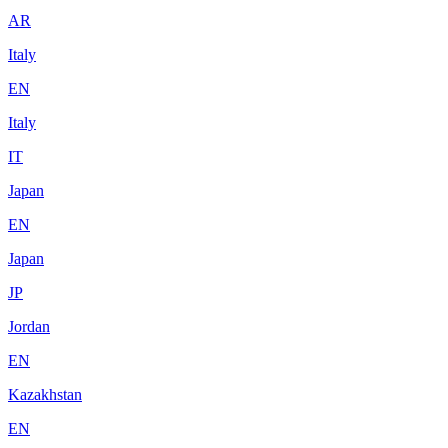
AR
Italy
EN
Italy
IT
Japan
EN
Japan
JP
Jordan
EN
Kazakhstan
EN