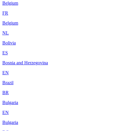
Belgium
FR
Belgium
NL
Bolivia
ES
Bosnia and Herzegovina
EN
Brazil
BR
Bulgaria
EN
Bulgaria