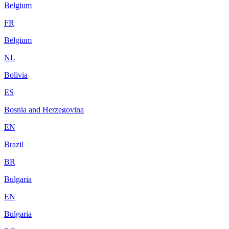
Belgium
FR
Belgium
NL
Bolivia
ES
Bosnia and Herzegovina
EN
Brazil
BR
Bulgaria
EN
Bulgaria