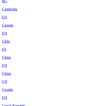
BG
Cambodia
EN
Canada
EN
Chile
ES
China
EN
China
CN
Croatia
EN
Czech Republic