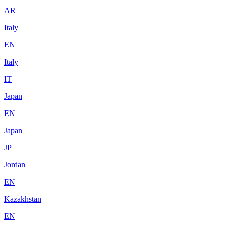
AR
Italy
EN
Italy
IT
Japan
EN
Japan
JP
Jordan
EN
Kazakhstan
EN