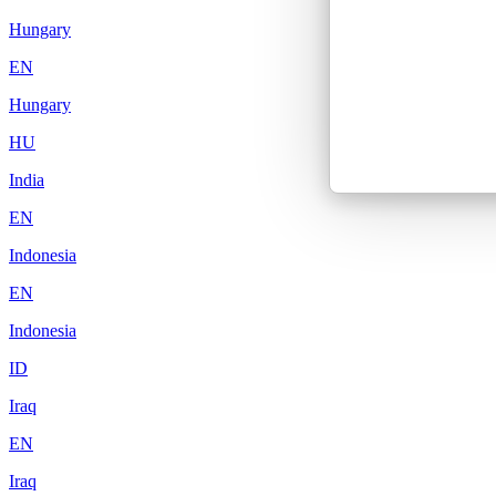
Hungary
EN
Hungary
HU
India
EN
Indonesia
EN
Indonesia
ID
Iraq
EN
Iraq