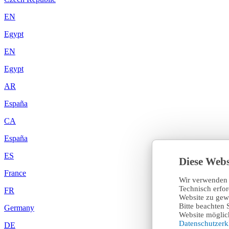
EN
Egypt
EN
Egypt
AR
España
CA
España
ES
Diese Webs
France
Wir verwenden 
Technisch erfo
FR
Website zu gewä
Bitte beachten 
Germany
Website möglich
Datenschutzer
DE