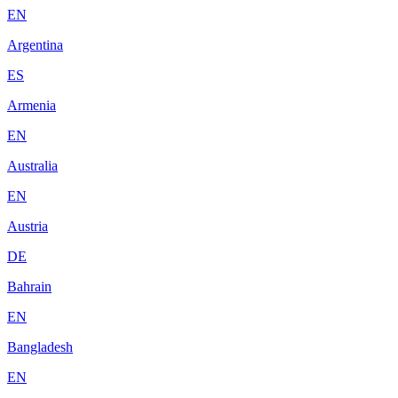
EN
Argentina
ES
Armenia
EN
Australia
EN
Austria
DE
Bahrain
EN
Bangladesh
EN