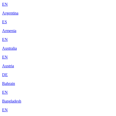
EN
Argentina
ES
Armenia
EN
Australia
EN
Austria
DE
Bahrain
EN
Bangladesh
EN