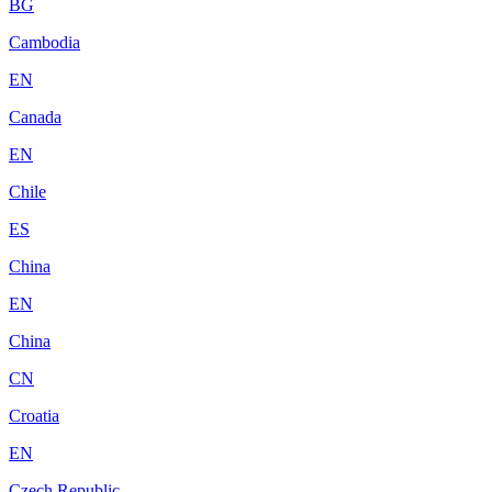
BG
Cambodia
EN
Canada
EN
Chile
ES
China
EN
China
CN
Croatia
EN
Czech Republic