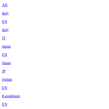
AR
Italy
EN
Italy
IT
Japan
EN
Japan
JP
Jordan
EN
Kazakhstan
EN