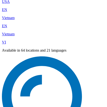
USA
EN
Vietnam
EN
Vietnam
VI
Available in 64 locations and 21 languages