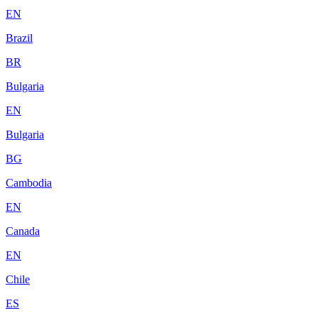
EN
Brazil
BR
Bulgaria
EN
Bulgaria
BG
Cambodia
EN
Canada
EN
Chile
ES