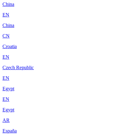
China
EN
China
CN
Croatia
EN
Czech Republic
EN
Egypt
EN
Egypt
AR
España