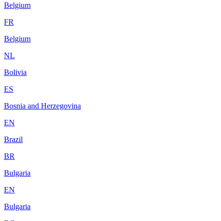
Belgium
FR
Belgium
NL
Bolivia
ES
Bosnia and Herzegovina
EN
Brazil
BR
Bulgaria
EN
Bulgaria