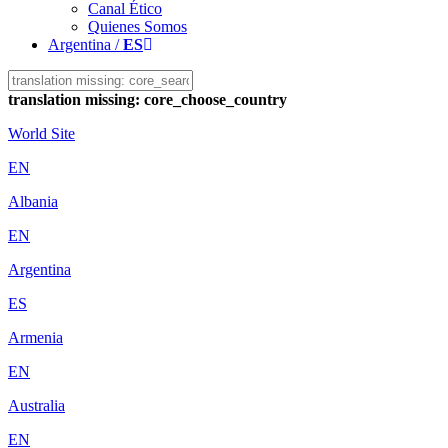
Canal Ético
Quienes Somos
Argentina /
ES
translation missing: core_choose_country
World Site
EN
Albania
EN
Argentina
ES
Armenia
EN
Australia
EN