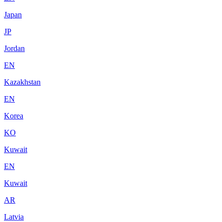
Japan
JP
Jordan
EN
Kazakhstan
EN
Korea
KO
Kuwait
EN
Kuwait
AR
Latvia