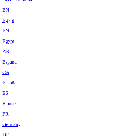
EN
Egypt
EN
Egypt
AR
España
CA
España
ES
France
FR
Germany
DE