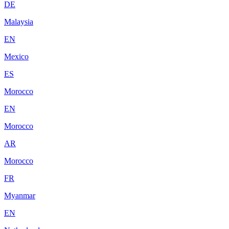
DE
Malaysia
EN
Mexico
ES
Morocco
EN
Morocco
AR
Morocco
FR
Myanmar
EN