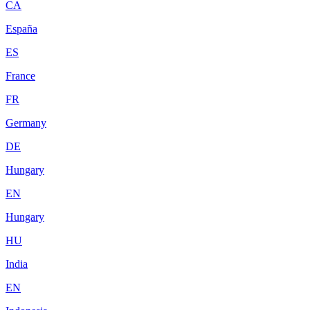
CA
España
ES
France
FR
Germany
DE
Hungary
EN
Hungary
HU
India
EN