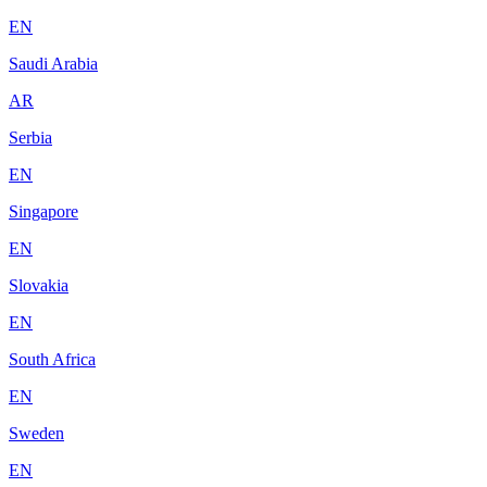
EN
Saudi Arabia
AR
Serbia
EN
Singapore
EN
Slovakia
EN
South Africa
EN
Sweden
EN