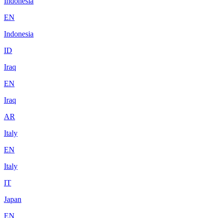
Indonesia
EN
Indonesia
ID
Iraq
EN
Iraq
AR
Italy
EN
Italy
IT
Japan
EN