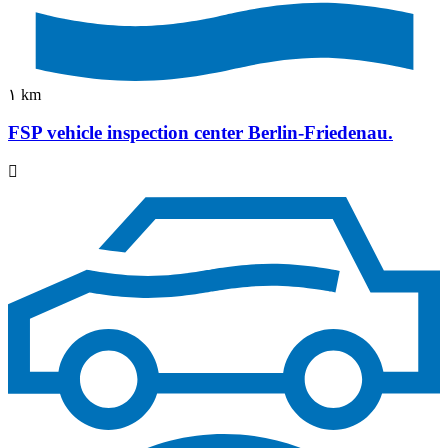
١ km
FSP vehicle inspection center Berlin-Friedenau.