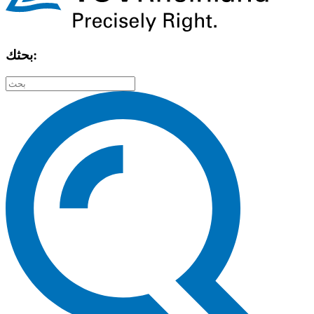
بحثك: