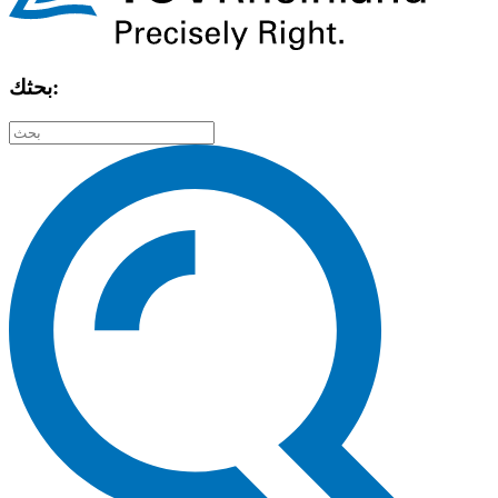
بحثك: