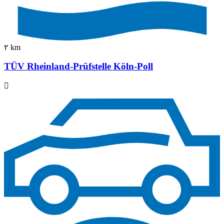
٢ km
TÜV Rheinland-Prüfstelle Köln-Poll