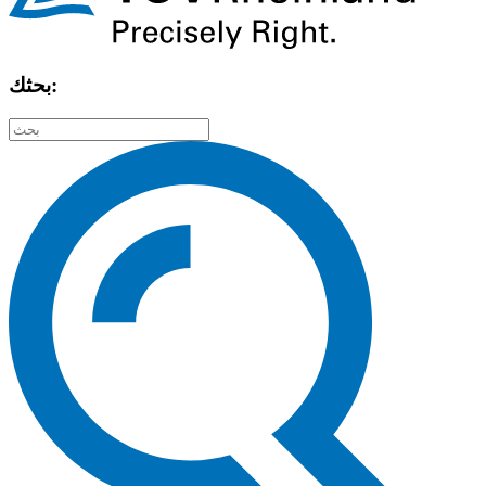
بحثك: