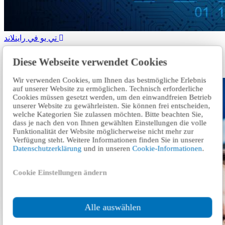
تي يو في راينلاند
نحن نقدم لك مستويات متنوعة من الخدمة التي تحمي تطبيقات
Diese Webseite verwendet Cookies
الويب الخاصة بك.
Wir verwenden Cookies, um Ihnen das bestmögliche Erlebnis
auf unserer Website zu ermöglichen. Technisch erforderliche
Cookies müssen gesetzt werden, um den einwandfreien Betrieb
unserer Website zu gewährleisten. Sie können frei entscheiden,
welche Kategorien Sie zulassen möchten. Bitte beachten Sie,
dass je nach den von Ihnen gewählten Einstellungen die volle
Funktionalität der Website möglicherweise nicht mehr zur
Verfügung steht. Weitere Informationen finden Sie in unserer
Datenschutzerklärung
und in unseren
Cookie-Informationen
.
Cookie Einstellungen ändern
Alle auswählen