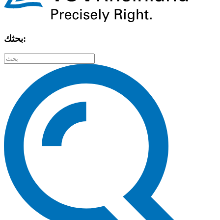
بحثك: