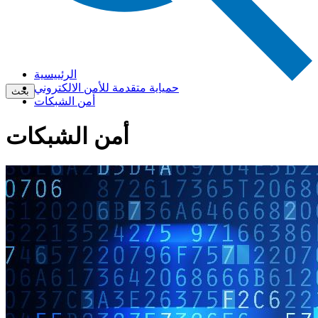
الرئييسية
حمياية متقدمة للأمن الالكتروني
بحث
أمن الشبكات
أمن الشبكات