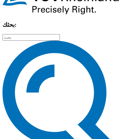
بحثك: