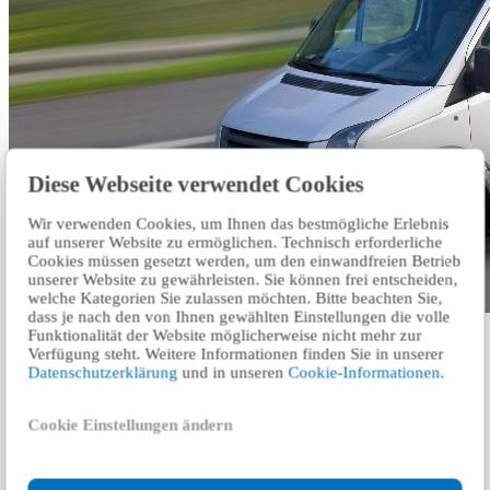
Diese Webseite verwendet Cookies
Wir verwenden Cookies, um Ihnen das bestmögliche Erlebnis
auf unserer Website zu ermöglichen. Technisch erforderliche
Cookies müssen gesetzt werden, um den einwandfreien Betrieb
unserer Website zu gewährleisten. Sie können frei entscheiden,
welche Kategorien Sie zulassen möchten. Bitte beachten Sie,
dass je nach den von Ihnen gewählten Einstellungen die volle
Funktionalität der Website möglicherweise nicht mehr zur
هذه الخدمة متوفرة حاليا فقط باللغة الانجليزية.
انقر هنا
Verfügung steht. Weitere Informationen finden Sie in unserer
للانتقال إلى الموقع الإلكتروني باللغة الإنجليزية
Datenschutzerklärung
und in unseren
Cookie-Informationen
.
اكتب لنا الطلب.
Cookie Einstellungen ändern