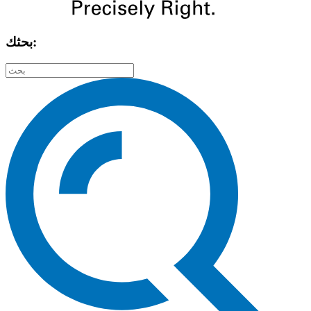
بحثك: