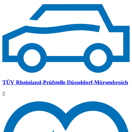
TÜV Rheinland-Prüfstelle Düsseldorf-Mörsenbroich