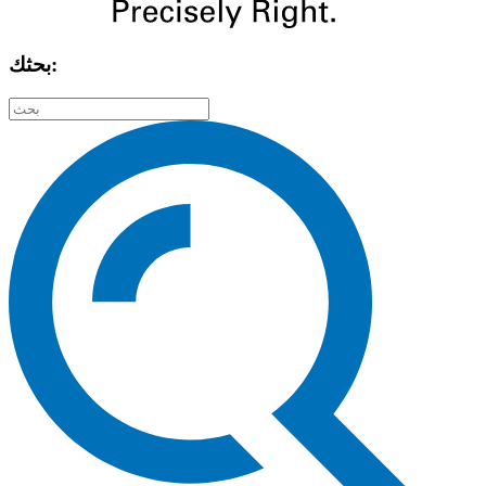
بحثك: