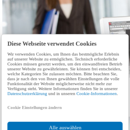
Diese Webseite verwendet Cookies
Wir verwenden Cookies, um Ihnen das bestmögliche Erlebnis
auf unserer Website zu ermöglichen. Technisch erforderliche
Cookies müssen gesetzt werden, um den einwandfreien Betrieb
unserer Website zu gewährleisten. Sie können frei entscheiden,
welche Kategorien Sie zulassen möchten. Bitte beachten Sie,
dass je nach den von Ihnen gewählten Einstellungen die volle
Funktionalität der Website möglicherweise nicht mehr zur
هذه الخدمة متوفرة حاليا فقط باللغة الانجليزية.
انقر هنا
Verfügung steht. Weitere Informationen finden Sie in unserer
للانتقال إلى الموقع الإلكتروني باللغة الإنجليزية
Datenschutzerklärung
und in unseren
Cookie-Informationen
.
اكتب لنا الطلب.
Cookie Einstellungen ändern
Alle auswählen