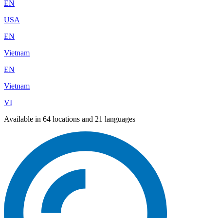
EN
USA
EN
Vietnam
EN
Vietnam
VI
Available in 64 locations and 21 languages