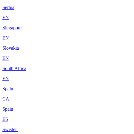
Serbia
EN
Singapore
EN
Slovakia
EN
South Africa
EN
Spain
CA
Spain
ES
Sweden