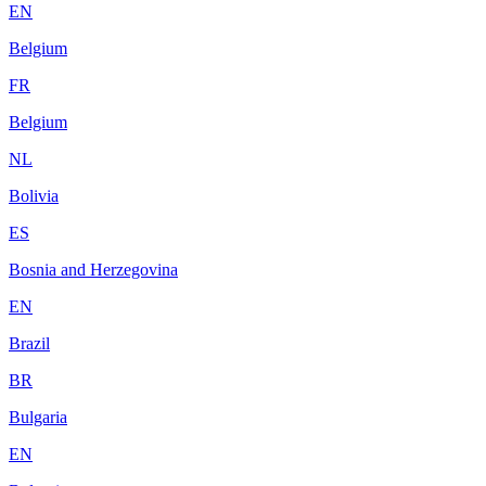
EN
Belgium
FR
Belgium
NL
Bolivia
ES
Bosnia and Herzegovina
EN
Brazil
BR
Bulgaria
EN