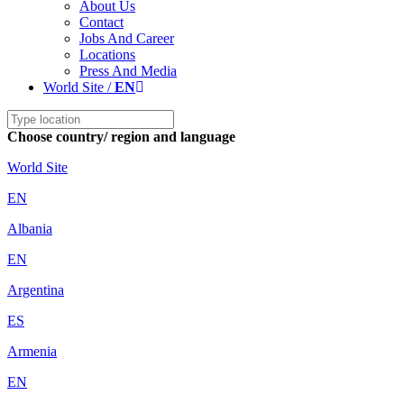
About Us
Contact
Jobs And Career
Locations
Press And Media
World Site /
EN
Choose country/ region and language
World Site
EN
Albania
EN
Argentina
ES
Armenia
EN