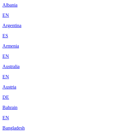
Albania
EN
Argentina
ES
Armenia
EN
Australia
EN
Austria
DE
Bahrain
EN
Bangladesh