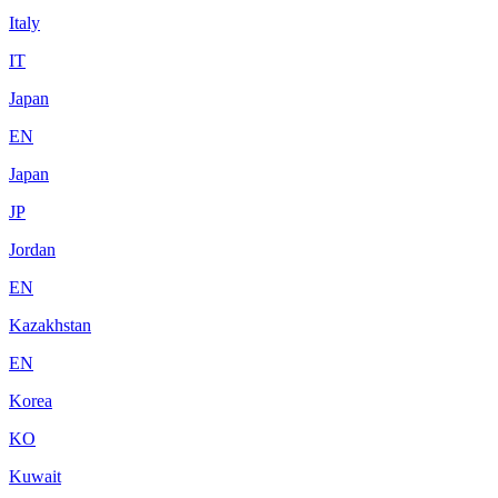
Italy
IT
Japan
EN
Japan
JP
Jordan
EN
Kazakhstan
EN
Korea
KO
Kuwait