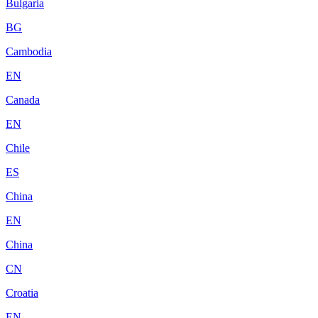
Bulgaria
BG
Cambodia
EN
Canada
EN
Chile
ES
China
EN
China
CN
Croatia
EN