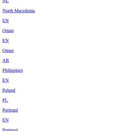
NL
North Macedonia
EN
Oman
EN
Oman
AR
Philippines
EN
Poland
PL
Portugal
EN
Portugal