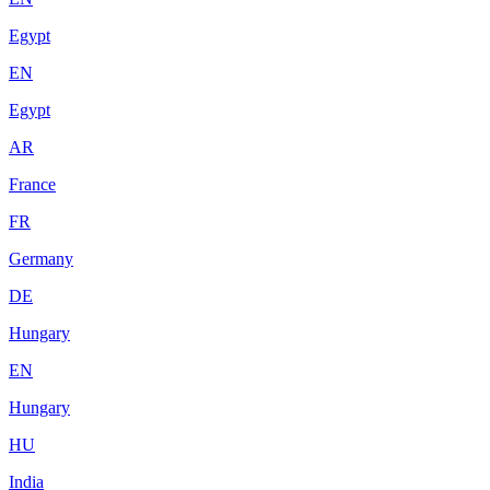
Egypt
EN
Egypt
AR
France
FR
Germany
DE
Hungary
EN
Hungary
HU
India