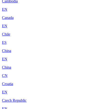
Cambodia
EN
Canada
EN
Chile
ES
China
EN
China
CN
Croatia
EN
Czech Republic
EN