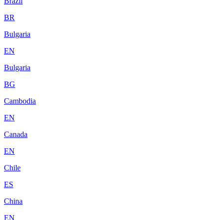
Brazil
BR
Bulgaria
EN
Bulgaria
BG
Cambodia
EN
Canada
EN
Chile
ES
China
EN