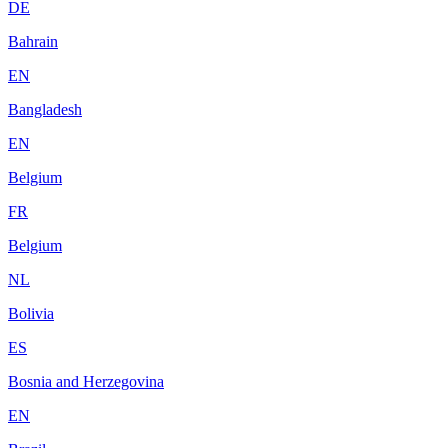
DE
Bahrain
EN
Bangladesh
EN
Belgium
FR
Belgium
NL
Bolivia
ES
Bosnia and Herzegovina
EN