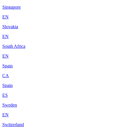
Singapore
EN
Slovakia
EN
South Africa
EN
Spain
CA
Spain
ES
Sweden
EN
Switzerland