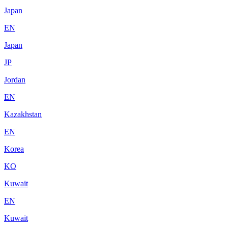
Japan
EN
Japan
JP
Jordan
EN
Kazakhstan
EN
Korea
KO
Kuwait
EN
Kuwait