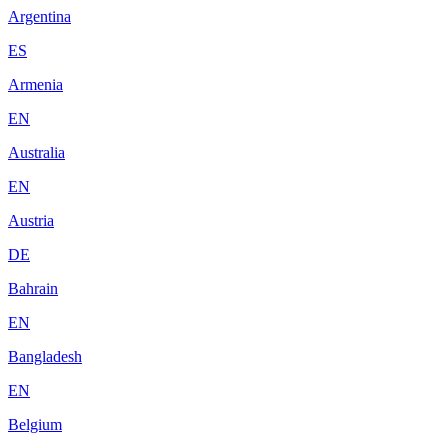
Argentina
ES
Armenia
EN
Australia
EN
Austria
DE
Bahrain
EN
Bangladesh
EN
Belgium