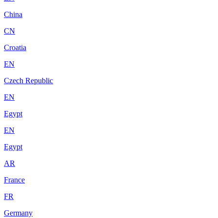
China
CN
Croatia
EN
Czech Republic
EN
Egypt
EN
Egypt
AR
France
FR
Germany