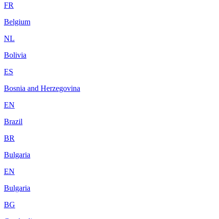
FR
Belgium
NL
Bolivia
ES
Bosnia and Herzegovina
EN
Brazil
BR
Bulgaria
EN
Bulgaria
BG