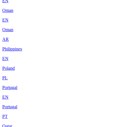
EN
Oman
EN
Oman
AR
Philippines
EN
Poland
PL
Portugal
EN
Portugal
PT
Qatar