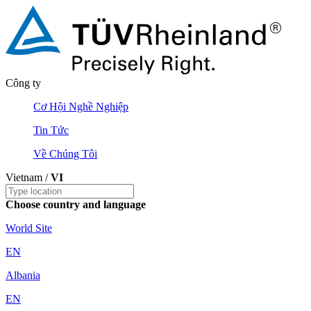
Công ty
Cơ Hội Nghề Nghiệp
Tin Tức
Về Chúng Tôi
Vietnam /
VI
Choose country and language
World Site
EN
Albania
EN