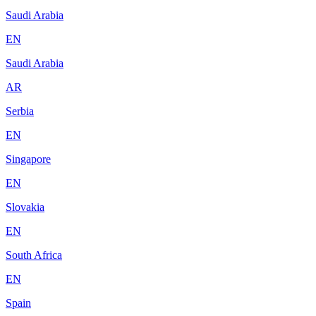
Saudi Arabia
EN
Saudi Arabia
AR
Serbia
EN
Singapore
EN
Slovakia
EN
South Africa
EN
Spain