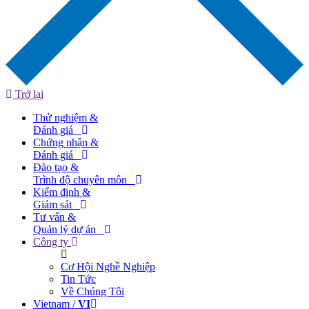
Trở lại
Thử nghiệm &
Đánh giá
Chứng nhận &
Đánh giá
Đào tạo &
Trình độ chuyên môn
Kiểm định &
Giám sát
Tư vấn &
Quản lý dự án
Công ty
Cơ Hội Nghề Nghiệp
Tin Tức
Về Chúng Tôi
Vietnam /
VI