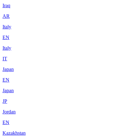
Iraq
AR
Italy
EN
Italy
IT
Japan
EN
Japan
JP
Jordan
EN
Kazakhstan