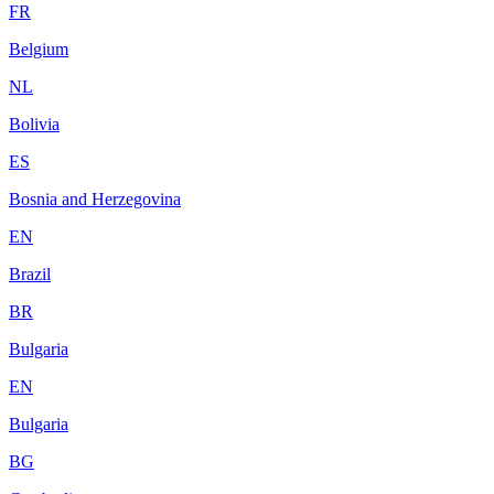
FR
Belgium
NL
Bolivia
ES
Bosnia and Herzegovina
EN
Brazil
BR
Bulgaria
EN
Bulgaria
BG