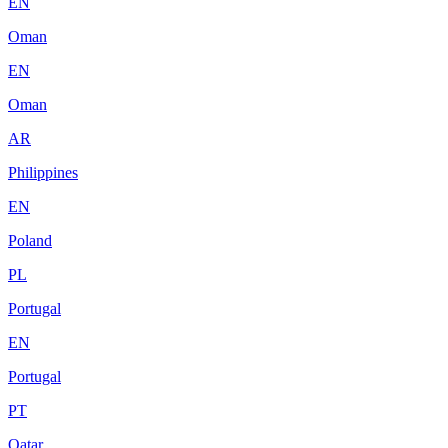
EN
Oman
EN
Oman
AR
Philippines
EN
Poland
PL
Portugal
EN
Portugal
PT
Qatar