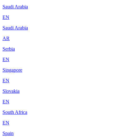
Saudi Arabia
EN
Saudi Arabia
AR
Serbia
EN
Singapore
EN
Slovakia
EN
South Africa
EN
Spain