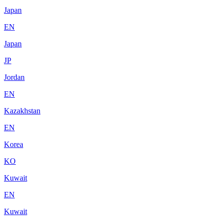
Japan
EN
Japan
JP
Jordan
EN
Kazakhstan
EN
Korea
KO
Kuwait
EN
Kuwait