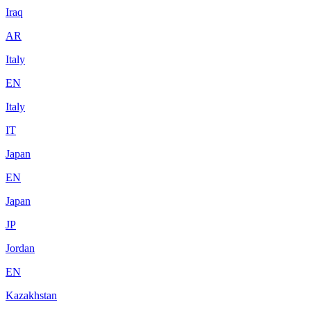
Iraq
AR
Italy
EN
Italy
IT
Japan
EN
Japan
JP
Jordan
EN
Kazakhstan