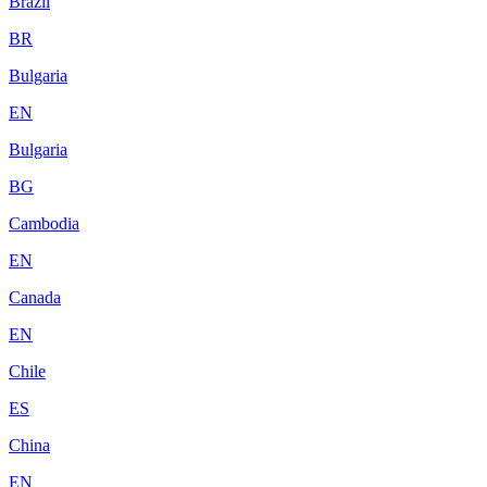
Brazil
BR
Bulgaria
EN
Bulgaria
BG
Cambodia
EN
Canada
EN
Chile
ES
China
EN