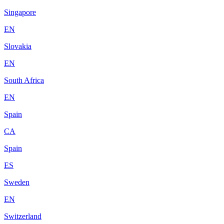
Singapore
EN
Slovakia
EN
South Africa
EN
Spain
CA
Spain
ES
Sweden
EN
Switzerland