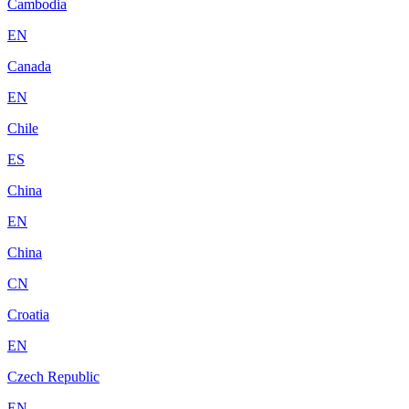
Cambodia
EN
Canada
EN
Chile
ES
China
EN
China
CN
Croatia
EN
Czech Republic
EN