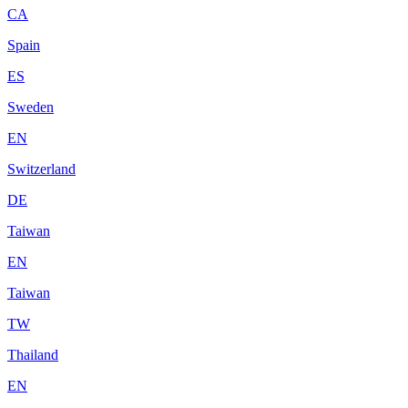
CA
Spain
ES
Sweden
EN
Switzerland
DE
Taiwan
EN
Taiwan
TW
Thailand
EN