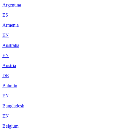
Argentina
ES
Armenia
EN
Australia
EN
Austria
DE
Bahrain
EN
Bangladesh
EN
Belgium