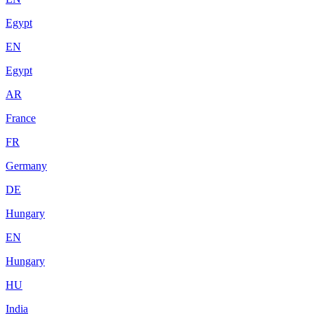
Egypt
EN
Egypt
AR
France
FR
Germany
DE
Hungary
EN
Hungary
HU
India