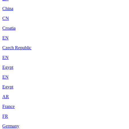
China
CN
Croatia
EN
Czech Republic
EN
Egypt
EN
Egypt
AR
France
FR
Germany