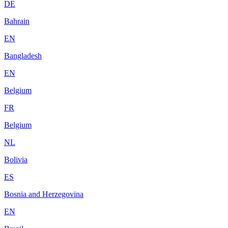
DE
Bahrain
EN
Bangladesh
EN
Belgium
FR
Belgium
NL
Bolivia
ES
Bosnia and Herzegovina
EN