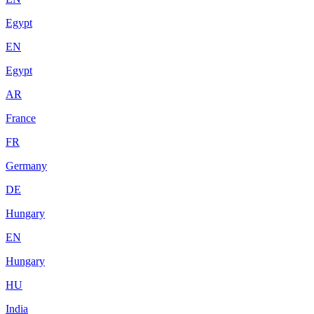
Egypt
EN
Egypt
AR
France
FR
Germany
DE
Hungary
EN
Hungary
HU
India