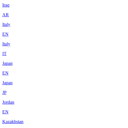
Iraq
AR
Italy
EN
Italy
IT
Japan
EN
Japan
JP
Jordan
EN
Kazakhstan