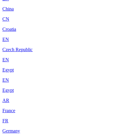
China
CN
Croatia
EN
Czech Republic
EN
Egypt
EN
Egypt
AR
France
FR
Germany