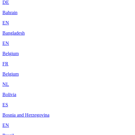
DE
Bahrain
EN
Bangladesh
EN
Belgium
FR
Belgium
NL
Bolivia
ES
Bosnia and Herzegovina
EN