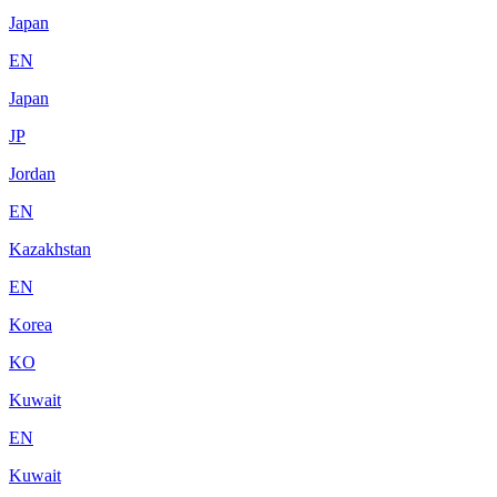
Japan
EN
Japan
JP
Jordan
EN
Kazakhstan
EN
Korea
KO
Kuwait
EN
Kuwait