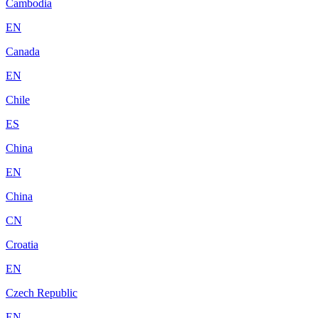
Cambodia
EN
Canada
EN
Chile
ES
China
EN
China
CN
Croatia
EN
Czech Republic
EN