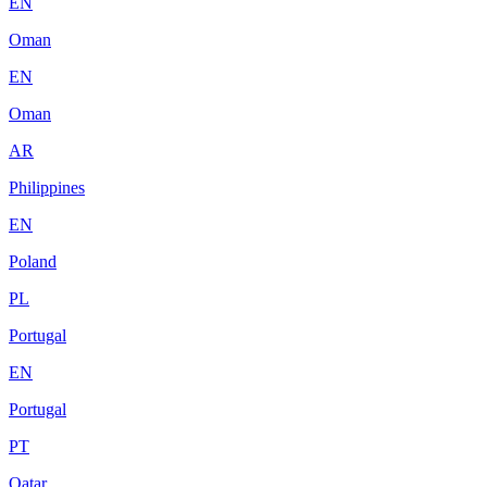
EN
Oman
EN
Oman
AR
Philippines
EN
Poland
PL
Portugal
EN
Portugal
PT
Qatar