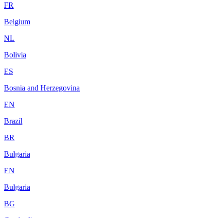
FR
Belgium
NL
Bolivia
ES
Bosnia and Herzegovina
EN
Brazil
BR
Bulgaria
EN
Bulgaria
BG