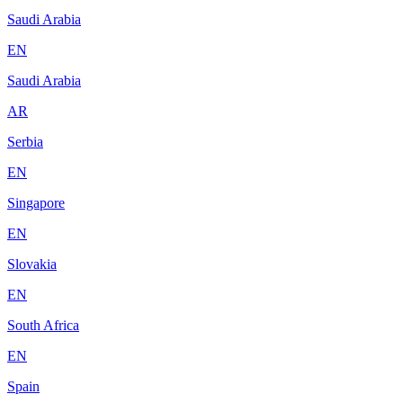
Saudi Arabia
EN
Saudi Arabia
AR
Serbia
EN
Singapore
EN
Slovakia
EN
South Africa
EN
Spain