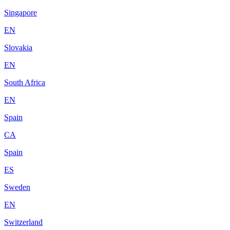
Singapore
EN
Slovakia
EN
South Africa
EN
Spain
CA
Spain
ES
Sweden
EN
Switzerland