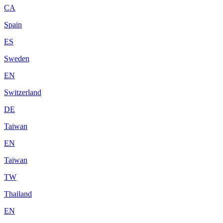
CA
Spain
ES
Sweden
EN
Switzerland
DE
Taiwan
EN
Taiwan
TW
Thailand
EN