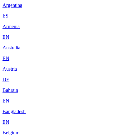
Argentina
ES
Armenia
EN
Australia
EN
Austria
DE
Bahrain
EN
Bangladesh
EN
Belgium