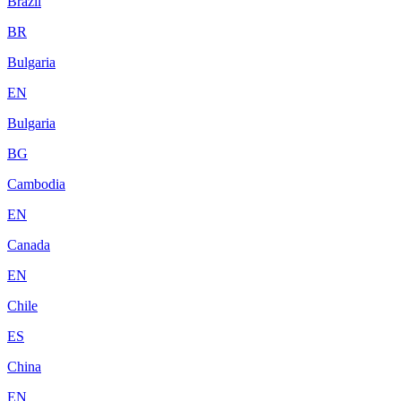
Brazil
BR
Bulgaria
EN
Bulgaria
BG
Cambodia
EN
Canada
EN
Chile
ES
China
EN