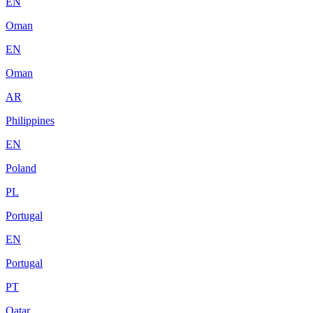
EN
Oman
EN
Oman
AR
Philippines
EN
Poland
PL
Portugal
EN
Portugal
PT
Qatar