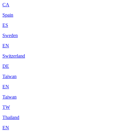
CA
Spain
ES
Sweden
EN
Switzerland
DE
Taiwan
EN
Taiwan
TW
Thailand
EN