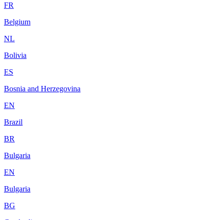
FR
Belgium
NL
Bolivia
ES
Bosnia and Herzegovina
EN
Brazil
BR
Bulgaria
EN
Bulgaria
BG