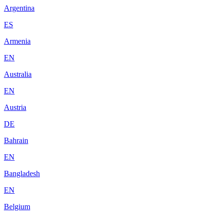
Argentina
ES
Armenia
EN
Australia
EN
Austria
DE
Bahrain
EN
Bangladesh
EN
Belgium