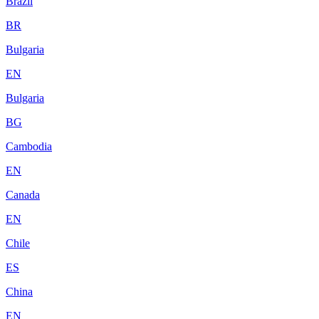
Brazil
BR
Bulgaria
EN
Bulgaria
BG
Cambodia
EN
Canada
EN
Chile
ES
China
EN