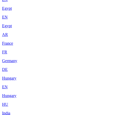
Egypt
EN
Egypt
AR
France
FR
Germany
DE
Hungary
EN
Hungary
HU
India