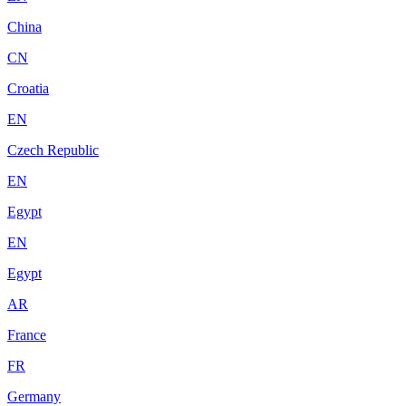
China
CN
Croatia
EN
Czech Republic
EN
Egypt
EN
Egypt
AR
France
FR
Germany