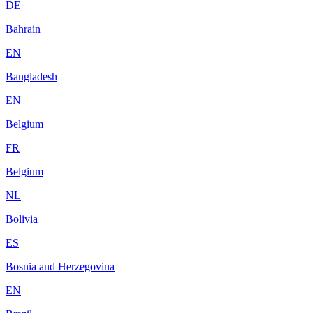
DE
Bahrain
EN
Bangladesh
EN
Belgium
FR
Belgium
NL
Bolivia
ES
Bosnia and Herzegovina
EN