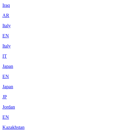
Iraq
AR
Italy
EN
Italy
IT
Japan
EN
Japan
JP
Jordan
EN
Kazakhstan