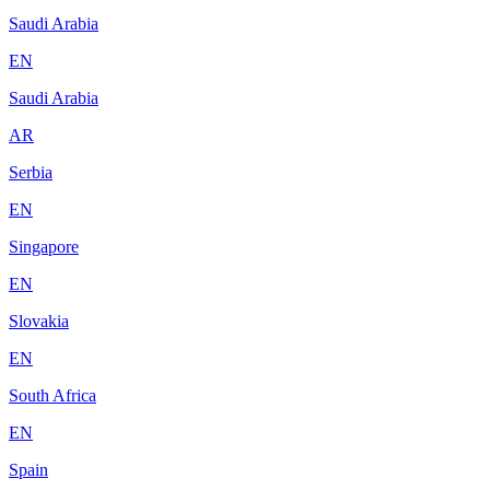
Saudi Arabia
EN
Saudi Arabia
AR
Serbia
EN
Singapore
EN
Slovakia
EN
South Africa
EN
Spain