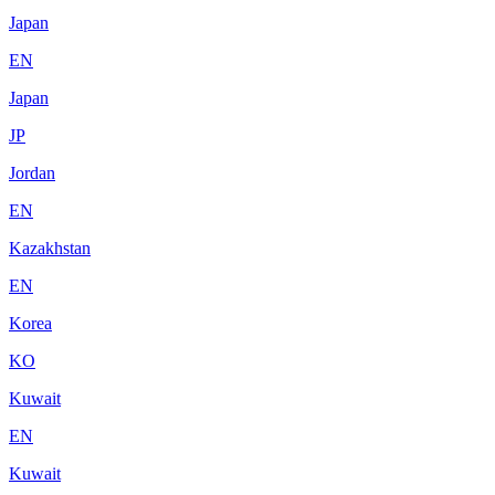
Japan
EN
Japan
JP
Jordan
EN
Kazakhstan
EN
Korea
KO
Kuwait
EN
Kuwait