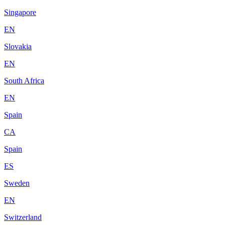
Singapore
EN
Slovakia
EN
South Africa
EN
Spain
CA
Spain
ES
Sweden
EN
Switzerland