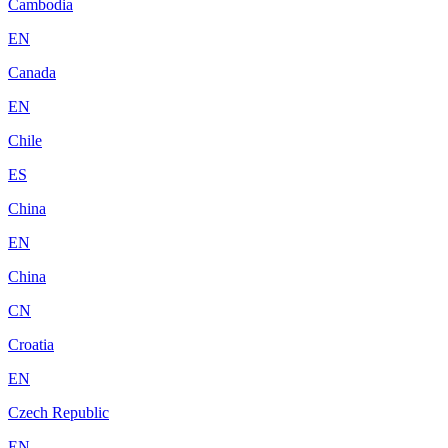
Cambodia
EN
Canada
EN
Chile
ES
China
EN
China
CN
Croatia
EN
Czech Republic
EN