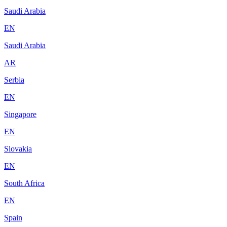
Saudi Arabia
EN
Saudi Arabia
AR
Serbia
EN
Singapore
EN
Slovakia
EN
South Africa
EN
Spain