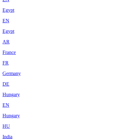
Egypt
EN
Egypt
AR
France
FR
Germany
DE
Hungary
EN
Hungary
HU
India