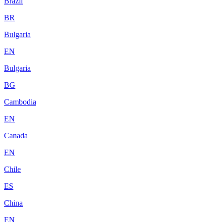
Brazil
BR
Bulgaria
EN
Bulgaria
BG
Cambodia
EN
Canada
EN
Chile
ES
China
EN