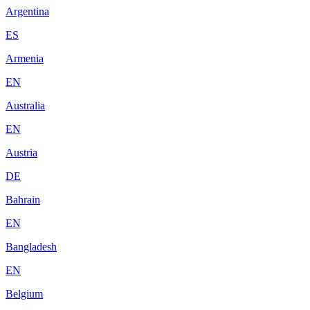
Argentina
ES
Armenia
EN
Australia
EN
Austria
DE
Bahrain
EN
Bangladesh
EN
Belgium