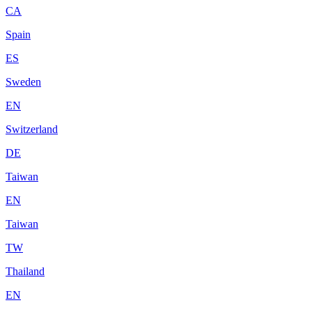
CA
Spain
ES
Sweden
EN
Switzerland
DE
Taiwan
EN
Taiwan
TW
Thailand
EN