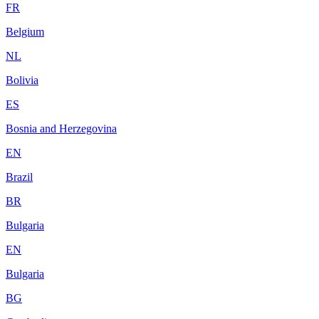
FR
Belgium
NL
Bolivia
ES
Bosnia and Herzegovina
EN
Brazil
BR
Bulgaria
EN
Bulgaria
BG