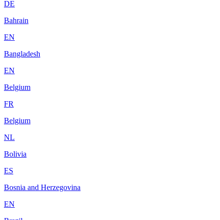
DE
Bahrain
EN
Bangladesh
EN
Belgium
FR
Belgium
NL
Bolivia
ES
Bosnia and Herzegovina
EN