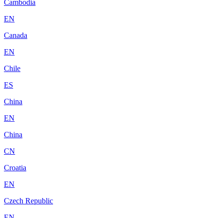
Cambodia
EN
Canada
EN
Chile
ES
China
EN
China
CN
Croatia
EN
Czech Republic
EN