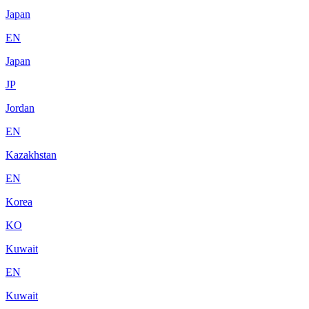
Japan
EN
Japan
JP
Jordan
EN
Kazakhstan
EN
Korea
KO
Kuwait
EN
Kuwait