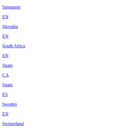
Singapore
EN
Slovakia
EN
South Africa
EN
Spain
CA
Spain
ES
Sweden
EN
Switzerland