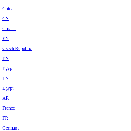
China
CN
Croatia
EN
Czech Republic
EN
Egypt
EN
Egypt
AR
France
FR
Germany