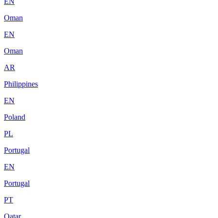
EN
Oman
EN
Oman
AR
Philippines
EN
Poland
PL
Portugal
EN
Portugal
PT
Qatar