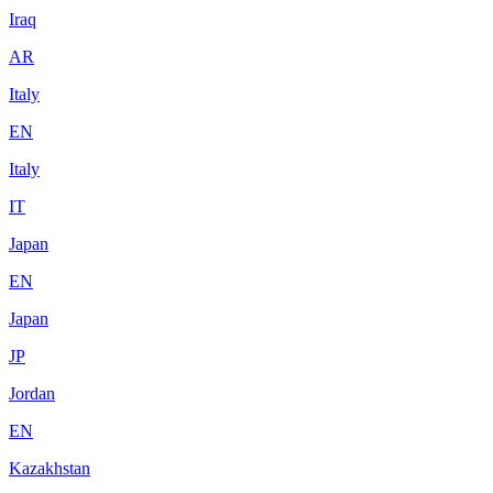
Iraq
AR
Italy
EN
Italy
IT
Japan
EN
Japan
JP
Jordan
EN
Kazakhstan