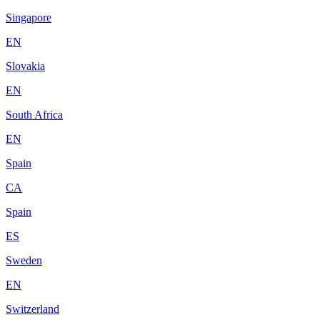
Singapore
EN
Slovakia
EN
South Africa
EN
Spain
CA
Spain
ES
Sweden
EN
Switzerland