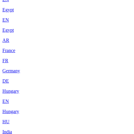
Egypt
EN
Egypt
AR
France
FR
Germany
DE
Hungary
EN
Hungary
HU
India