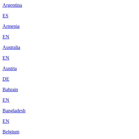
Argentina
ES
Armenia
EN
Australia
EN
Austria
DE
Bahrain
EN
Bangladesh
EN
Belgium