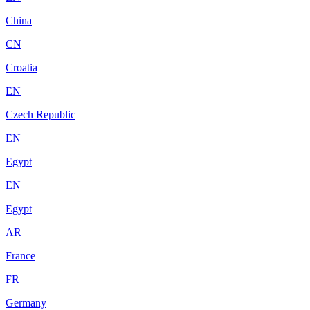
China
CN
Croatia
EN
Czech Republic
EN
Egypt
EN
Egypt
AR
France
FR
Germany