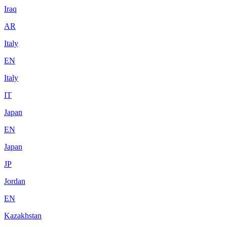
Iraq
AR
Italy
EN
Italy
IT
Japan
EN
Japan
JP
Jordan
EN
Kazakhstan