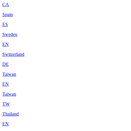
CA
Spain
ES
Sweden
EN
Switzerland
DE
Taiwan
EN
Taiwan
TW
Thailand
EN