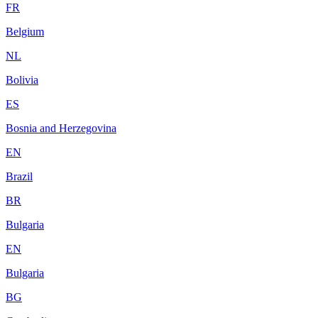
FR
Belgium
NL
Bolivia
ES
Bosnia and Herzegovina
EN
Brazil
BR
Bulgaria
EN
Bulgaria
BG