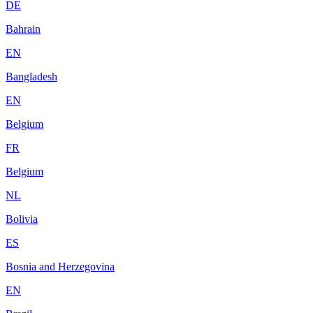
DE
Bahrain
EN
Bangladesh
EN
Belgium
FR
Belgium
NL
Bolivia
ES
Bosnia and Herzegovina
EN