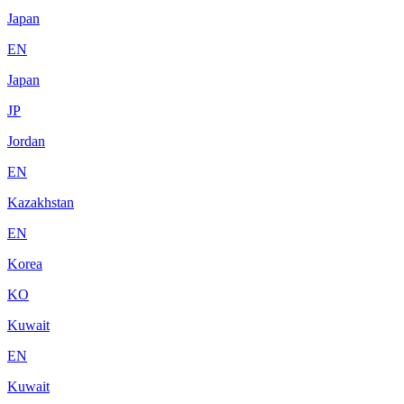
Japan
EN
Japan
JP
Jordan
EN
Kazakhstan
EN
Korea
KO
Kuwait
EN
Kuwait