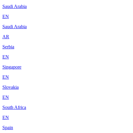
Saudi Arabia
EN
Saudi Arabia
AR
Serbia
EN
Singapore
EN
Slovakia
EN
South Africa
EN
Spain