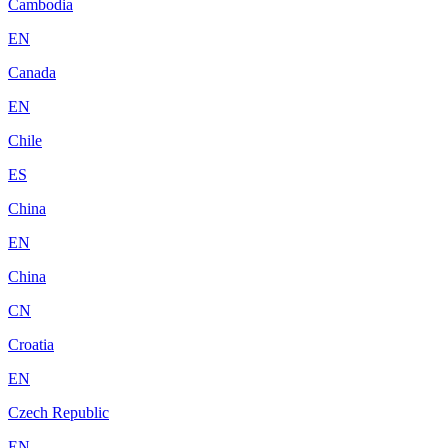
Cambodia
EN
Canada
EN
Chile
ES
China
EN
China
CN
Croatia
EN
Czech Republic
EN