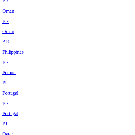
EN
Oman
EN
Oman
AR
Philippines
EN
Poland
PL
Portugal
EN
Portugal
PT
Qatar