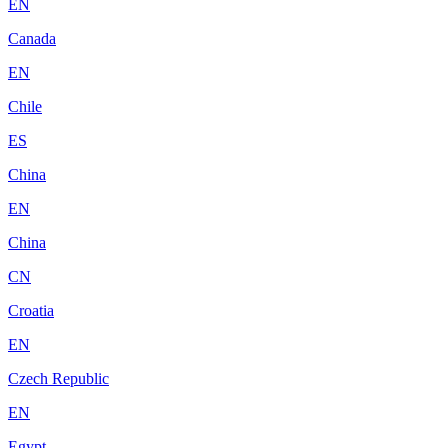
EN
Canada
EN
Chile
ES
China
EN
China
CN
Croatia
EN
Czech Republic
EN
Egypt