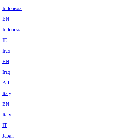
Indonesia
EN
Indonesia
ID
Iraq
EN
Iraq
AR
Italy
EN
Italy
IT
Japan