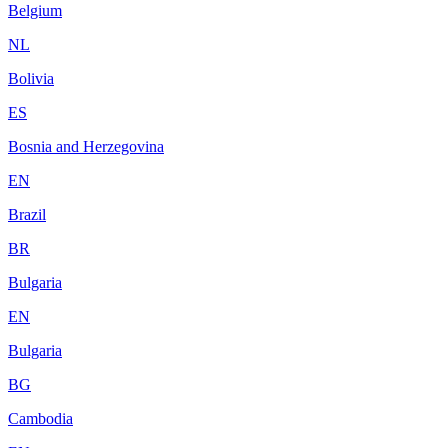
Belgium
NL
Bolivia
ES
Bosnia and Herzegovina
EN
Brazil
BR
Bulgaria
EN
Bulgaria
BG
Cambodia