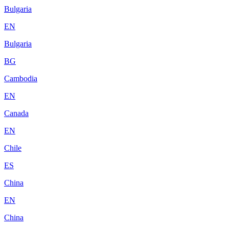
Bulgaria
EN
Bulgaria
BG
Cambodia
EN
Canada
EN
Chile
ES
China
EN
China