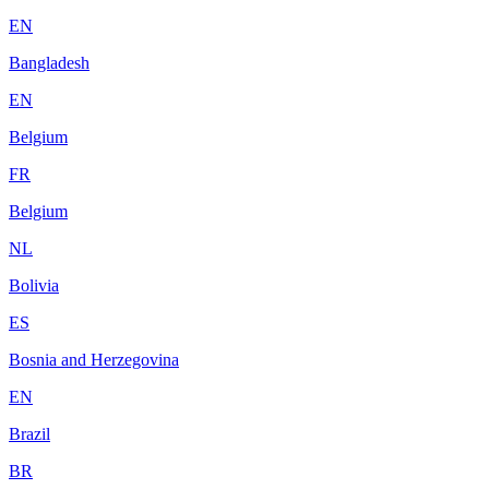
EN
Bangladesh
EN
Belgium
FR
Belgium
NL
Bolivia
ES
Bosnia and Herzegovina
EN
Brazil
BR