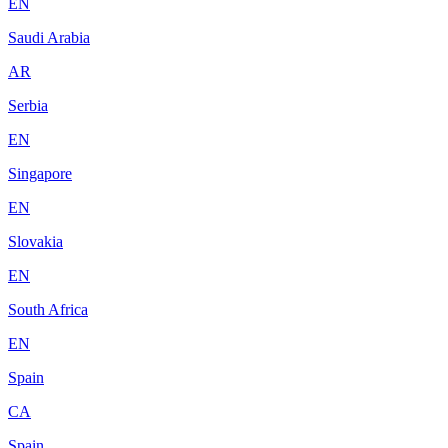
EN
Saudi Arabia
AR
Serbia
EN
Singapore
EN
Slovakia
EN
South Africa
EN
Spain
CA
Spain