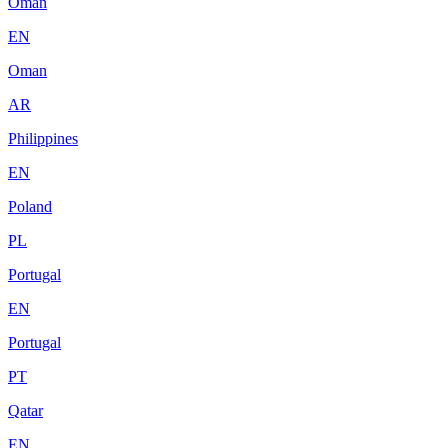
Oman
EN
Oman
AR
Philippines
EN
Poland
PL
Portugal
EN
Portugal
PT
Qatar
EN