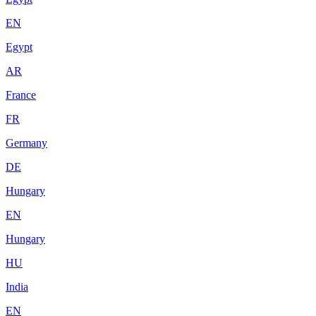
EN
Egypt
AR
France
FR
Germany
DE
Hungary
EN
Hungary
HU
India
EN