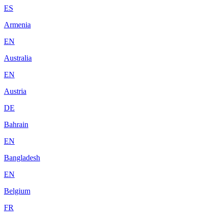
ES
Armenia
EN
Australia
EN
Austria
DE
Bahrain
EN
Bangladesh
EN
Belgium
FR