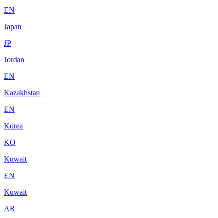
EN
Japan
JP
Jordan
EN
Kazakhstan
EN
Korea
KO
Kuwait
EN
Kuwait
AR