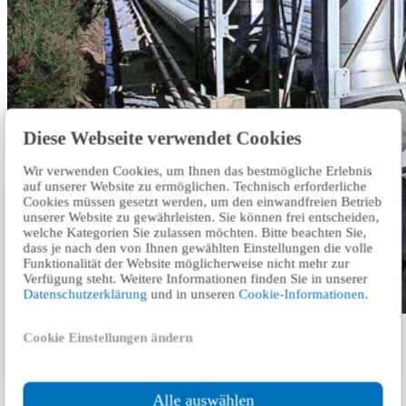
Diese Webseite verwendet Cookies
Wir verwenden Cookies, um Ihnen das bestmögliche Erlebnis
auf unserer Website zu ermöglichen. Technisch erforderliche
Cookies müssen gesetzt werden, um den einwandfreien Betrieb
unserer Website zu gewährleisten. Sie können frei entscheiden,
welche Kategorien Sie zulassen möchten. Bitte beachten Sie,
dass je nach den von Ihnen gewählten Einstellungen die volle
Funktionalität der Website möglicherweise nicht mehr zur
Verfügung steht. Weitere Informationen finden Sie in unserer
Datenschutzerklärung
und in unseren
Cookie-Informationen
.
Cookie Einstellungen ändern
Detect flaws in conductive materials with the help of TÜV
Rheinland’s eddy-current testing services.
المزيد
Alle auswählen