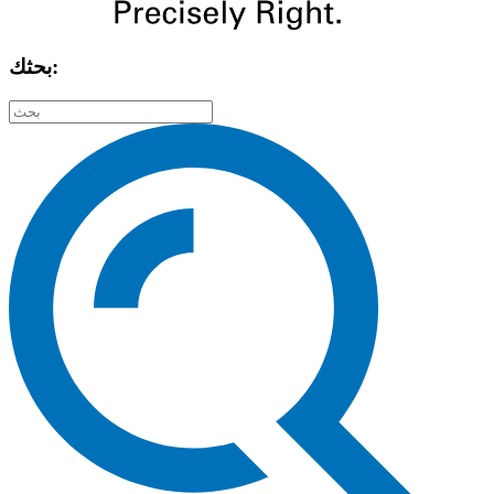
بحثك: