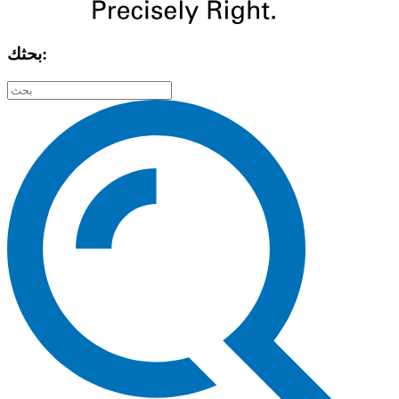
بحثك: