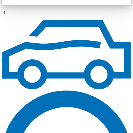
TÜV Rheinland-Prüfstelle St. Ingbert