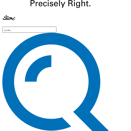
بحثك: