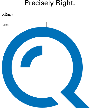
بحثك: