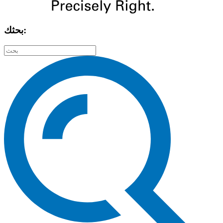
بحثك: