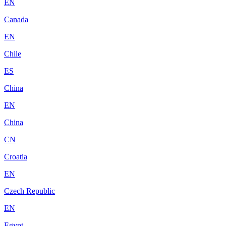
EN
Canada
EN
Chile
ES
China
EN
China
CN
Croatia
EN
Czech Republic
EN
Egypt