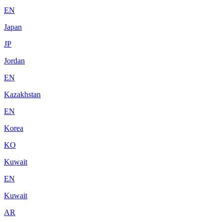
EN
Japan
JP
Jordan
EN
Kazakhstan
EN
Korea
KO
Kuwait
EN
Kuwait
AR