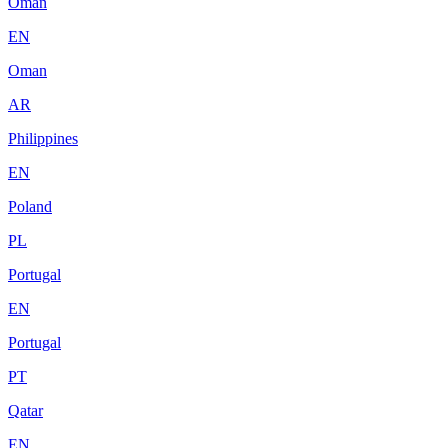
Oman
EN
Oman
AR
Philippines
EN
Poland
PL
Portugal
EN
Portugal
PT
Qatar
EN