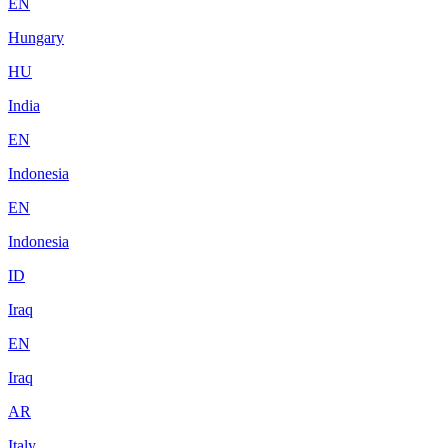
EN
Hungary
HU
India
EN
Indonesia
EN
Indonesia
ID
Iraq
EN
Iraq
AR
Italy