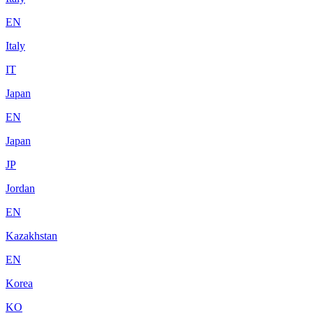
EN
Italy
IT
Japan
EN
Japan
JP
Jordan
EN
Kazakhstan
EN
Korea
KO