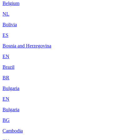
Belgium
NL
Bolivia
ES
Bosnia and Herzegovina
EN
Brazil
BR
Bulgaria
EN
Bulgaria
BG
Cambodia