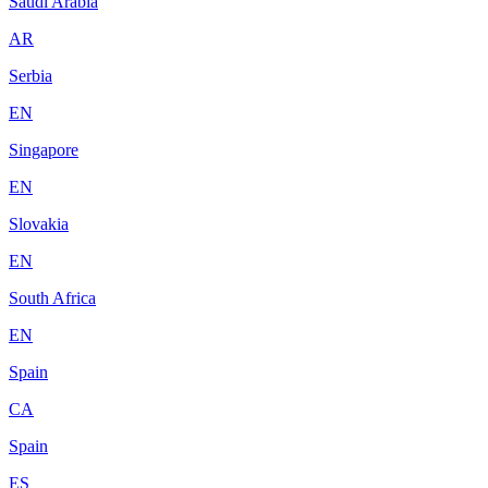
Saudi Arabia
AR
Serbia
EN
Singapore
EN
Slovakia
EN
South Africa
EN
Spain
CA
Spain
ES