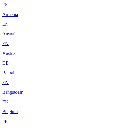
ES
Armenia
EN
Australia
EN
Austria
DE
Bahrain
EN
Bangladesh
EN
Belgium
FR