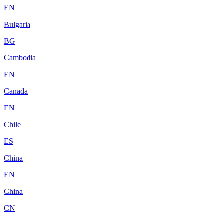
EN
Bulgaria
BG
Cambodia
EN
Canada
EN
Chile
ES
China
EN
China
CN