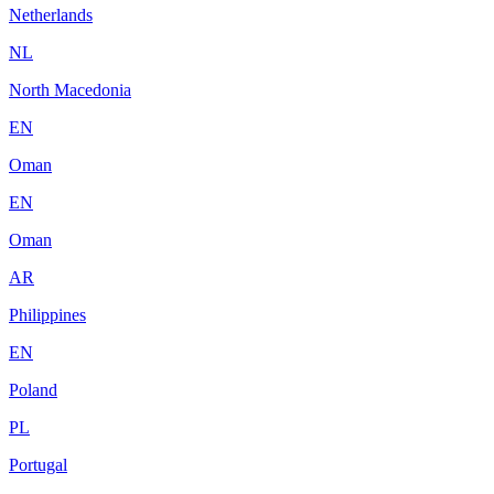
Netherlands
NL
North Macedonia
EN
Oman
EN
Oman
AR
Philippines
EN
Poland
PL
Portugal