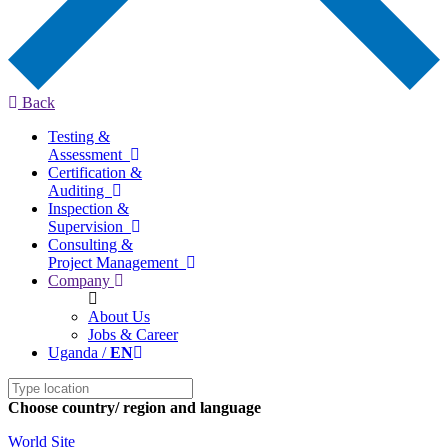
Back
Testing &
Assessment
Certification &
Auditing
Inspection &
Supervision
Consulting &
Project Management
Company
About Us
Jobs & Career
Uganda /
EN
Choose country/ region and language
World Site