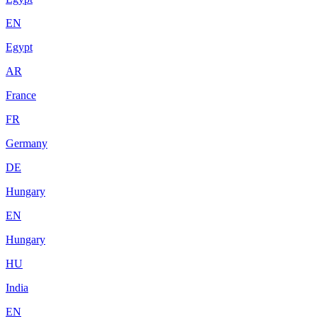
EN
Egypt
AR
France
FR
Germany
DE
Hungary
EN
Hungary
HU
India
EN