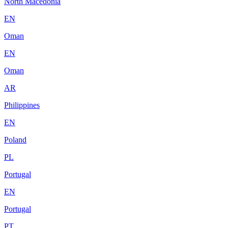
North Macedonia
EN
Oman
EN
Oman
AR
Philippines
EN
Poland
PL
Portugal
EN
Portugal
PT