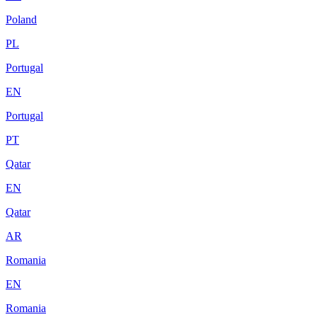
Poland
PL
Portugal
EN
Portugal
PT
Qatar
EN
Qatar
AR
Romania
EN
Romania