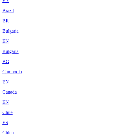
EN
Brazil
BR
Bulgaria
EN
Bulgaria
BG
Cambodia
EN
Canada
EN
Chile
ES
China