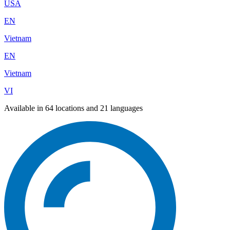
USA
EN
Vietnam
EN
Vietnam
VI
Available in 64 locations and 21 languages