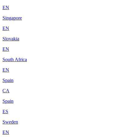
EN
Singapore
EN
Slovakia
EN
South Africa
EN
Spain
CA
Spain
ES
Sweden
EN