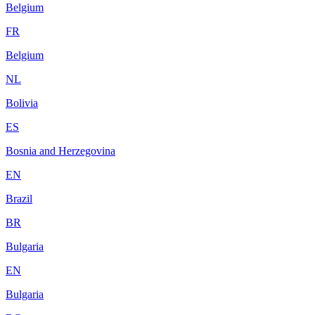
Belgium
FR
Belgium
NL
Bolivia
ES
Bosnia and Herzegovina
EN
Brazil
BR
Bulgaria
EN
Bulgaria