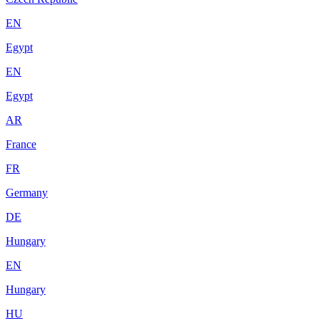
EN
Egypt
EN
Egypt
AR
France
FR
Germany
DE
Hungary
EN
Hungary
HU