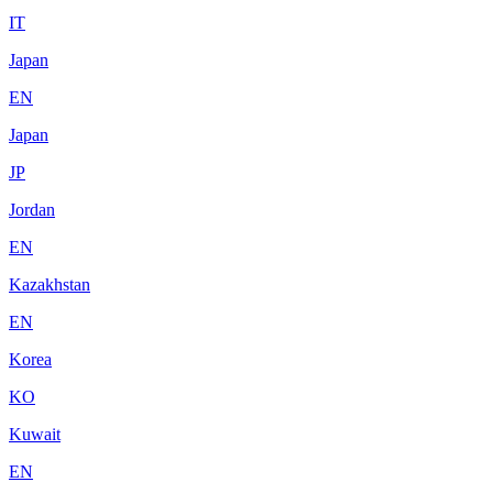
IT
Japan
EN
Japan
JP
Jordan
EN
Kazakhstan
EN
Korea
KO
Kuwait
EN