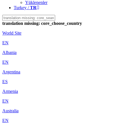
Yüklenenler
Turkey /
TR
translation missing: core_choose_country
World Site
EN
Albania
EN
Argentina
ES
Armenia
EN
Australia
EN