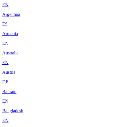
EN
Argentina
ES
Armenia
EN
Australia
EN
Austria
DE
Bahrain
EN
Bangladesh
EN