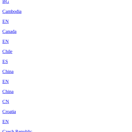
BG
Cambodia
EN
Canada
EN
Chile
ES
China
EN
China
CN
Croatia
EN
Czech Republic