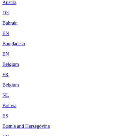
Austria
DE
Bahrain
EN
Bangladesh
EN
Belgium
FR
Belgium
NL
Bolivia
ES
Bosnia and Herzegovina