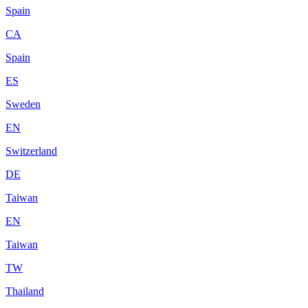
Spain
CA
Spain
ES
Sweden
EN
Switzerland
DE
Taiwan
EN
Taiwan
TW
Thailand