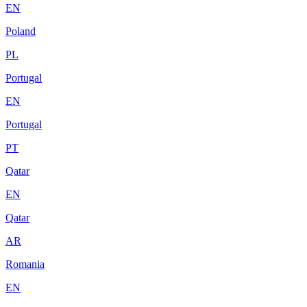
EN
Poland
PL
Portugal
EN
Portugal
PT
Qatar
EN
Qatar
AR
Romania
EN