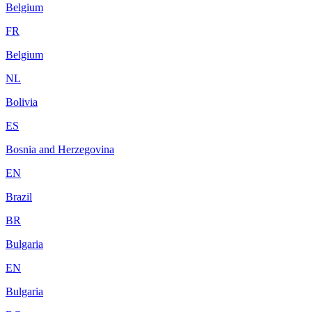
Belgium
FR
Belgium
NL
Bolivia
ES
Bosnia and Herzegovina
EN
Brazil
BR
Bulgaria
EN
Bulgaria