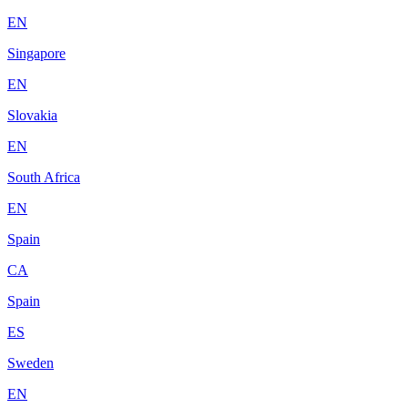
EN
Singapore
EN
Slovakia
EN
South Africa
EN
Spain
CA
Spain
ES
Sweden
EN