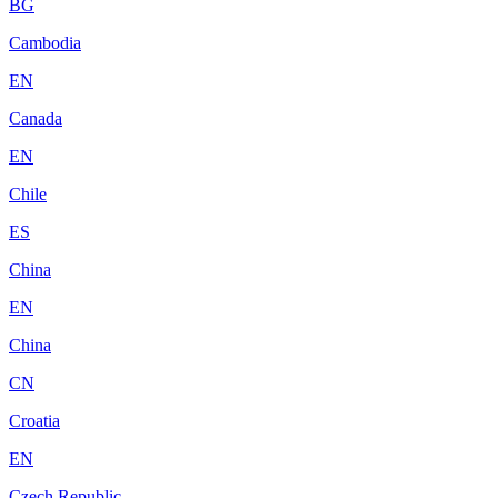
BG
Cambodia
EN
Canada
EN
Chile
ES
China
EN
China
CN
Croatia
EN
Czech Republic