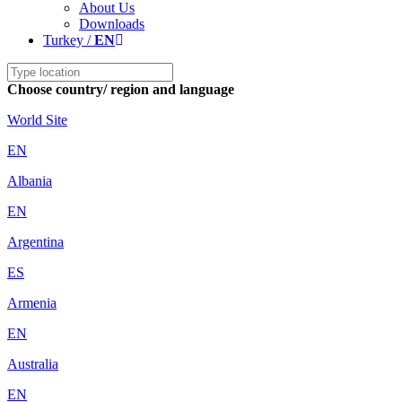
About Us
Downloads
Turkey /
EN
Choose country/ region and language
World Site
EN
Albania
EN
Argentina
ES
Armenia
EN
Australia
EN