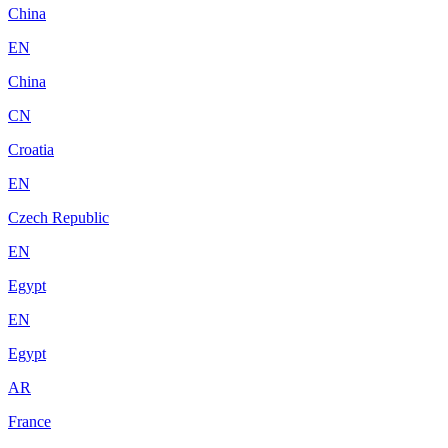
China
EN
China
CN
Croatia
EN
Czech Republic
EN
Egypt
EN
Egypt
AR
France