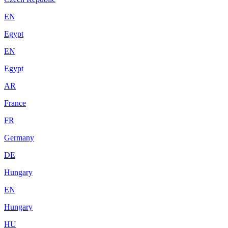
EN
Egypt
EN
Egypt
AR
France
FR
Germany
DE
Hungary
EN
Hungary
HU