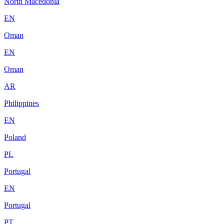
North Macedonia
EN
Oman
EN
Oman
AR
Philippines
EN
Poland
PL
Portugal
EN
Portugal
PT