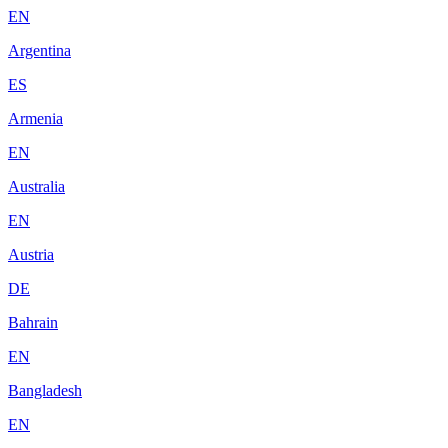
EN
Argentina
ES
Armenia
EN
Australia
EN
Austria
DE
Bahrain
EN
Bangladesh
EN