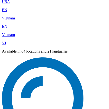
USA
EN
Vietnam
EN
Vietnam
VI
Available in 64 locations and 21 languages