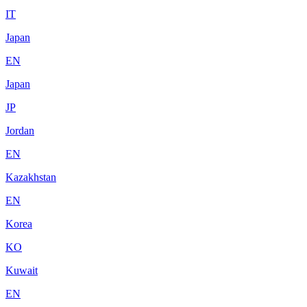
IT
Japan
EN
Japan
JP
Jordan
EN
Kazakhstan
EN
Korea
KO
Kuwait
EN