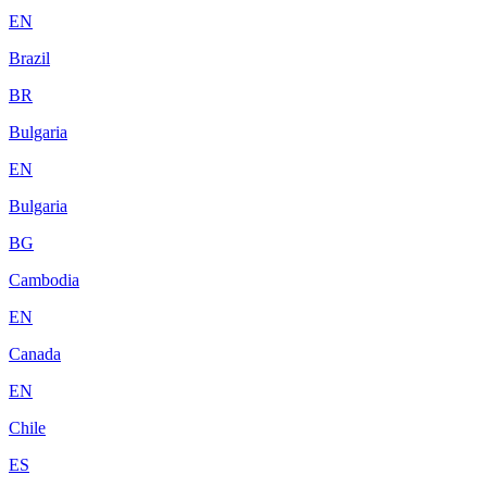
EN
Brazil
BR
Bulgaria
EN
Bulgaria
BG
Cambodia
EN
Canada
EN
Chile
ES