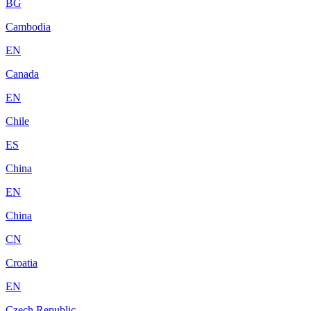
BG
Cambodia
EN
Canada
EN
Chile
ES
China
EN
China
CN
Croatia
EN
Czech Republic