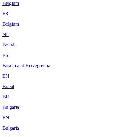
Belgium
FR
Belgium
NL
Bolivia
ES
Bosnia and Herzegovina
EN
Brazil
BR
Bulgaria
EN
Bulgaria