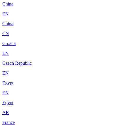
China
EN
China
CN
Croatia
EN
Czech Republic
EN
Egypt
EN
Egypt
AR
France