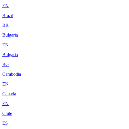
EN
Brazil
BR
Bulgaria
EN
Bulgaria
BG
Cambodia
EN
Canada
EN
Chile
ES