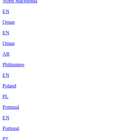
North Macedonia
EN
Oman
EN
Oman
AR
Philippines
EN
Poland
PL
Portugal
EN
Portugal
PT