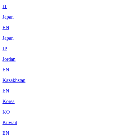
IT
Japan
EN
Japan
JP
Jordan
EN
Kazakhstan
EN
Korea
KO
Kuwait
EN