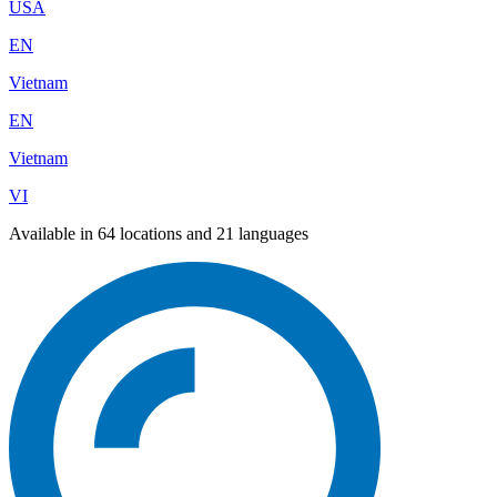
USA
EN
Vietnam
EN
Vietnam
VI
Available in 64 locations and 21 languages