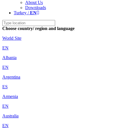
About Us
Downloads
Turkey /
EN
Choose country/ region and language
World Site
EN
Albania
EN
Argentina
ES
Armenia
EN
Australia
EN