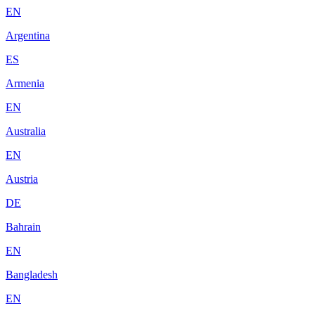
EN
Argentina
ES
Armenia
EN
Australia
EN
Austria
DE
Bahrain
EN
Bangladesh
EN