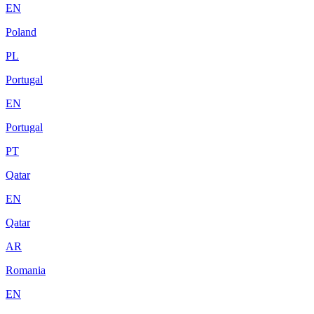
EN
Poland
PL
Portugal
EN
Portugal
PT
Qatar
EN
Qatar
AR
Romania
EN