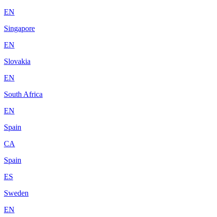
EN
Singapore
EN
Slovakia
EN
South Africa
EN
Spain
CA
Spain
ES
Sweden
EN