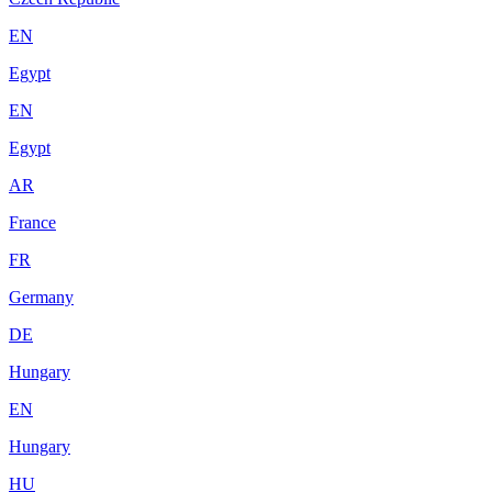
EN
Egypt
EN
Egypt
AR
France
FR
Germany
DE
Hungary
EN
Hungary
HU