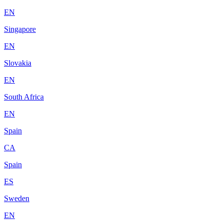
EN
Singapore
EN
Slovakia
EN
South Africa
EN
Spain
CA
Spain
ES
Sweden
EN