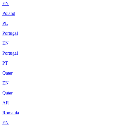
EN
Poland
PL
Portugal
EN
Portugal
PT
Qatar
EN
Qatar
AR
Romania
EN