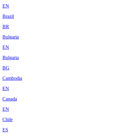
EN
Brazil
BR
Bulgaria
EN
Bulgaria
BG
Cambodia
EN
Canada
EN
Chile
ES