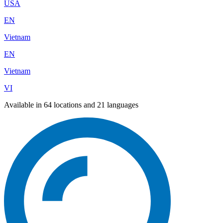
USA
EN
Vietnam
EN
Vietnam
VI
Available in 64 locations and 21 languages