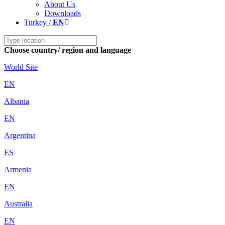
About Us
Downloads
Turkey /
EN
Choose country/ region and language
World Site
EN
Albania
EN
Argentina
ES
Armenia
EN
Australia
EN