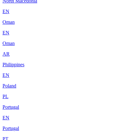
North Macedonia
EN
Oman
EN
Oman
AR
Philippines
EN
Poland
PL
Portugal
EN
Portugal
PT