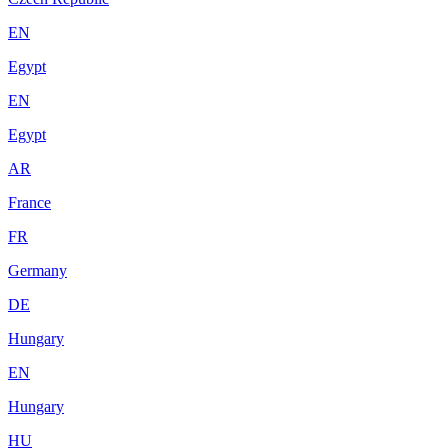
EN
Egypt
EN
Egypt
AR
France
FR
Germany
DE
Hungary
EN
Hungary
HU