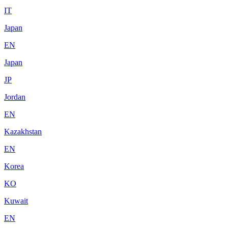
IT
Japan
EN
Japan
JP
Jordan
EN
Kazakhstan
EN
Korea
KO
Kuwait
EN