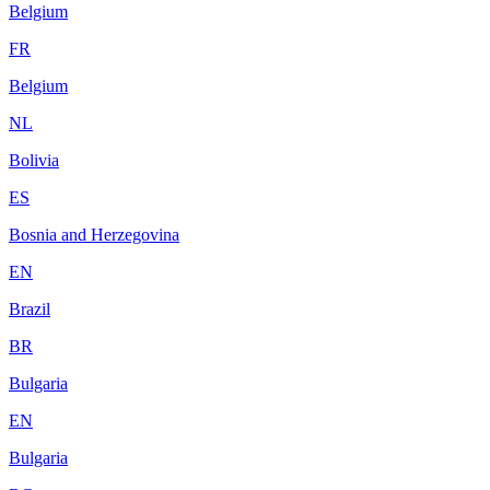
Belgium
FR
Belgium
NL
Bolivia
ES
Bosnia and Herzegovina
EN
Brazil
BR
Bulgaria
EN
Bulgaria