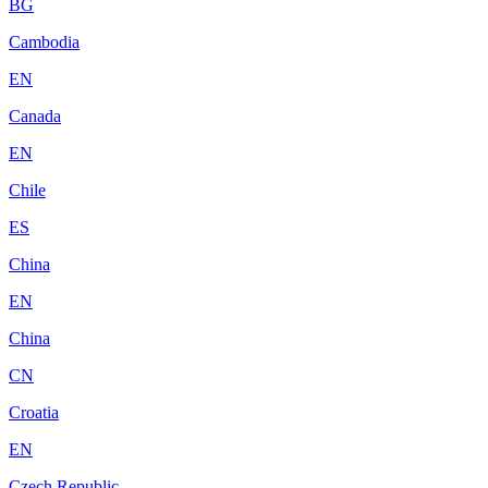
BG
Cambodia
EN
Canada
EN
Chile
ES
China
EN
China
CN
Croatia
EN
Czech Republic