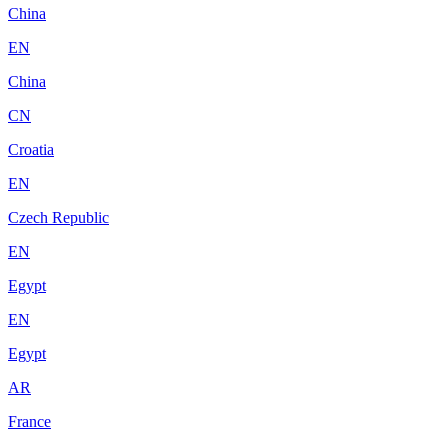
China
EN
China
CN
Croatia
EN
Czech Republic
EN
Egypt
EN
Egypt
AR
France