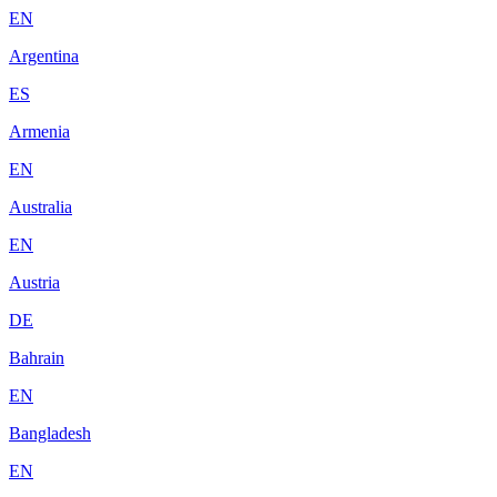
EN
Argentina
ES
Armenia
EN
Australia
EN
Austria
DE
Bahrain
EN
Bangladesh
EN