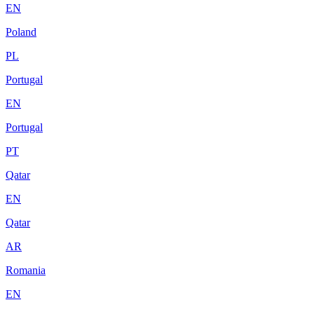
EN
Poland
PL
Portugal
EN
Portugal
PT
Qatar
EN
Qatar
AR
Romania
EN