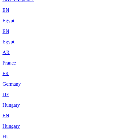
EN
Egypt
EN
Egypt
AR
France
FR
Germany
DE
Hungary
EN
Hungary
HU