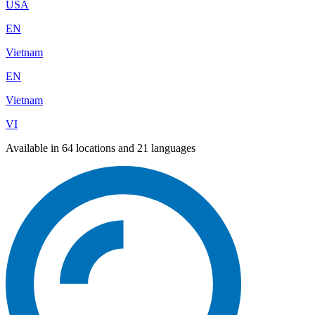
USA
EN
Vietnam
EN
Vietnam
VI
Available in 64 locations and 21 languages