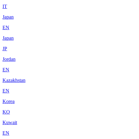
IT
Japan
EN
Japan
JP
Jordan
EN
Kazakhstan
EN
Korea
KO
Kuwait
EN