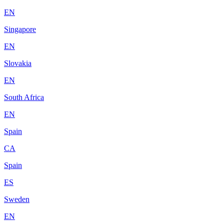
EN
Singapore
EN
Slovakia
EN
South Africa
EN
Spain
CA
Spain
ES
Sweden
EN