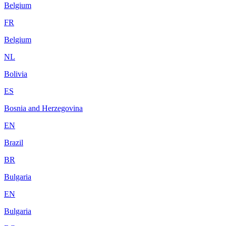
Belgium
FR
Belgium
NL
Bolivia
ES
Bosnia and Herzegovina
EN
Brazil
BR
Bulgaria
EN
Bulgaria