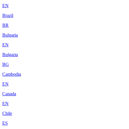
EN
Brazil
BR
Bulgaria
EN
Bulgaria
BG
Cambodia
EN
Canada
EN
Chile
ES