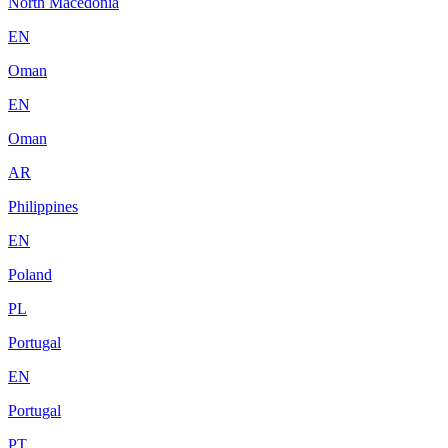
North Macedonia
EN
Oman
EN
Oman
AR
Philippines
EN
Poland
PL
Portugal
EN
Portugal
PT