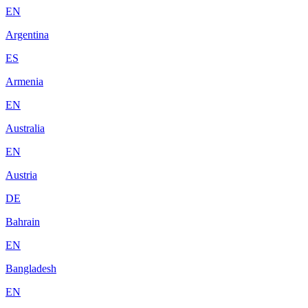
EN
Argentina
ES
Armenia
EN
Australia
EN
Austria
DE
Bahrain
EN
Bangladesh
EN