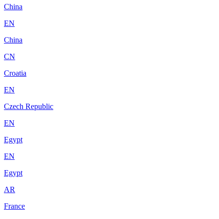
China
EN
China
CN
Croatia
EN
Czech Republic
EN
Egypt
EN
Egypt
AR
France