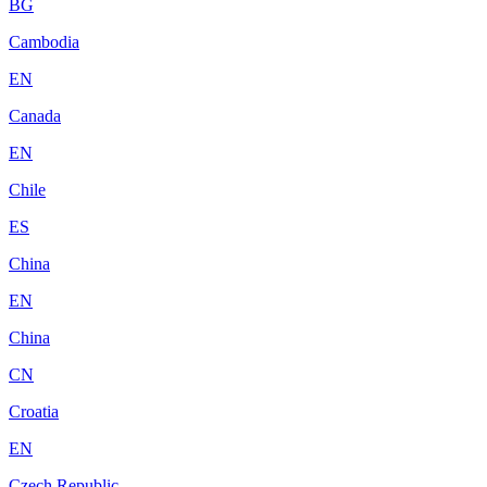
BG
Cambodia
EN
Canada
EN
Chile
ES
China
EN
China
CN
Croatia
EN
Czech Republic