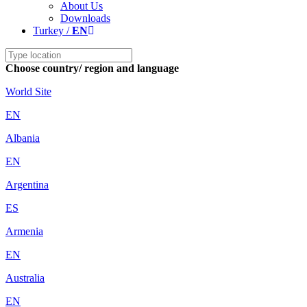
About Us
Downloads
Turkey /
EN
Choose country/ region and language
World Site
EN
Albania
EN
Argentina
ES
Armenia
EN
Australia
EN