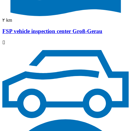
٢ km
FSP vehicle inspection center Groß-Gerau