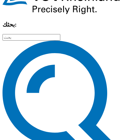
بحثك: