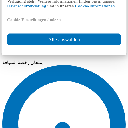
Verfügung steht. Weitere Informationen finden Sie in unserer
Datenschutzerklärung
und in unseren
Cookie-Informationen
.
Cookie Einstellungen ändern
٤ km
Alle auswählen
Theoretische Führerscheinprüfung Andernach
إمتحان رخصة السياقة