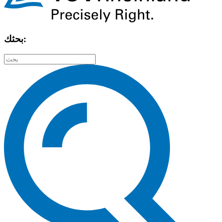
بحثك: