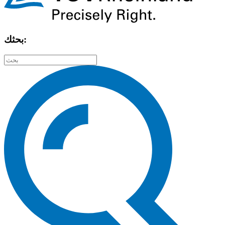
بحثك: