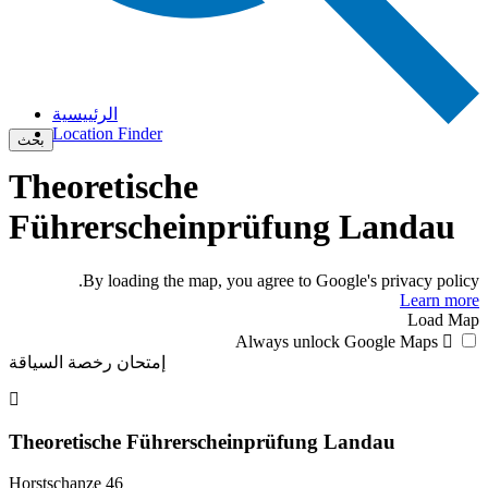
الرئييسية
Location Finder
بحث
Theoretische
Führerscheinprüfung Landau
By loading the map, you agree to Google's privacy policy.
Learn more
Load Map
Always unlock Google Maps
إمتحان رخصة السياقة
Theoretische Führerscheinprüfung Landau
Horstschanze 46