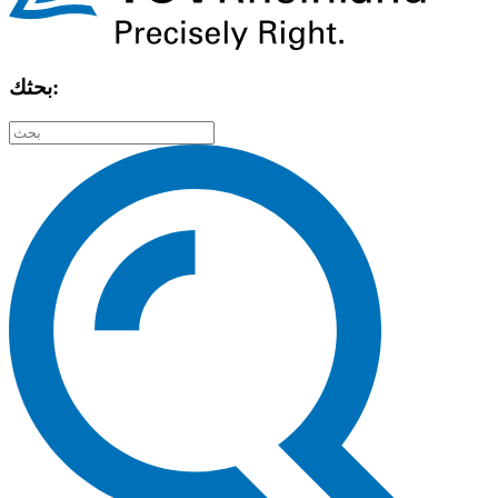
بحثك: