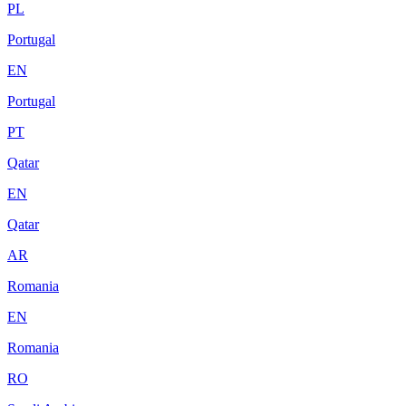
PL
Portugal
EN
Portugal
PT
Qatar
EN
Qatar
AR
Romania
EN
Romania
RO