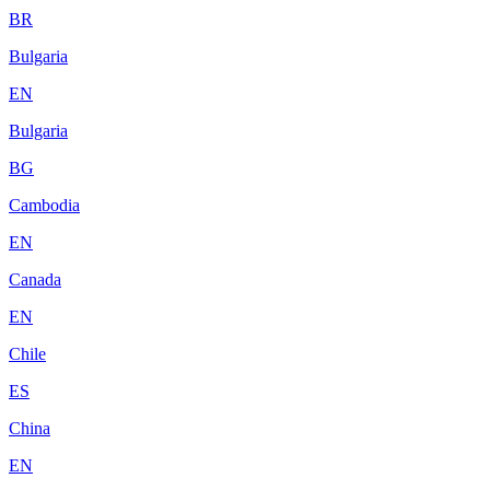
BR
Bulgaria
EN
Bulgaria
BG
Cambodia
EN
Canada
EN
Chile
ES
China
EN