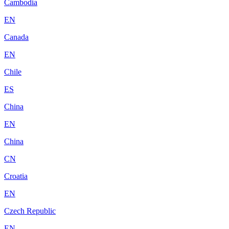
Cambodia
EN
Canada
EN
Chile
ES
China
EN
China
CN
Croatia
EN
Czech Republic
EN