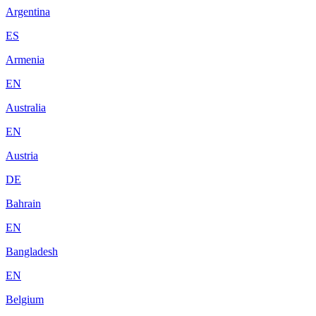
Argentina
ES
Armenia
EN
Australia
EN
Austria
DE
Bahrain
EN
Bangladesh
EN
Belgium