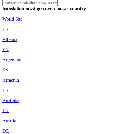
translation missing: core_choose_country
World Site
EN
Albania
EN
Argentina
ES
Armenia
EN
Australia
EN
Austria
DE