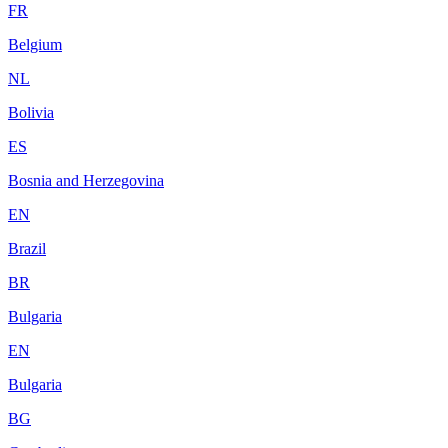
FR
Belgium
NL
Bolivia
ES
Bosnia and Herzegovina
EN
Brazil
BR
Bulgaria
EN
Bulgaria
BG