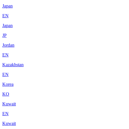
Japan
EN
Japan
JP
Jordan
EN
Kazakhstan
EN
Korea
KO
Kuwait
EN
Kuwait