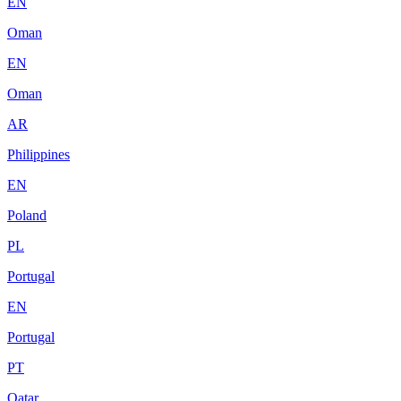
EN
Oman
EN
Oman
AR
Philippines
EN
Poland
PL
Portugal
EN
Portugal
PT
Qatar