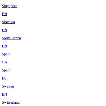
Singapore
EN
Slovakia
EN
South Africa
EN
Spain
CA
Spain
ES
Sweden
EN
Switzerland