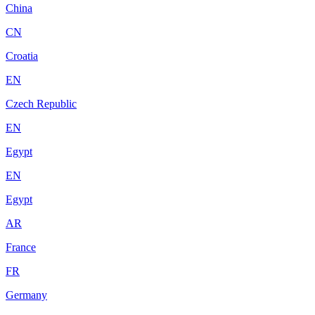
China
CN
Croatia
EN
Czech Republic
EN
Egypt
EN
Egypt
AR
France
FR
Germany