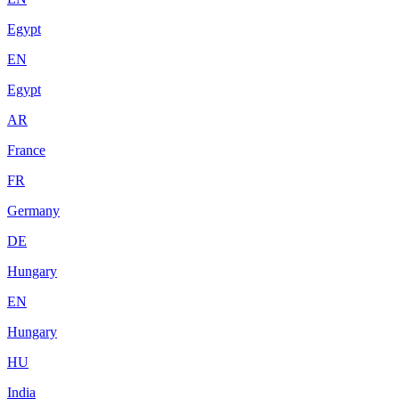
Egypt
EN
Egypt
AR
France
FR
Germany
DE
Hungary
EN
Hungary
HU
India