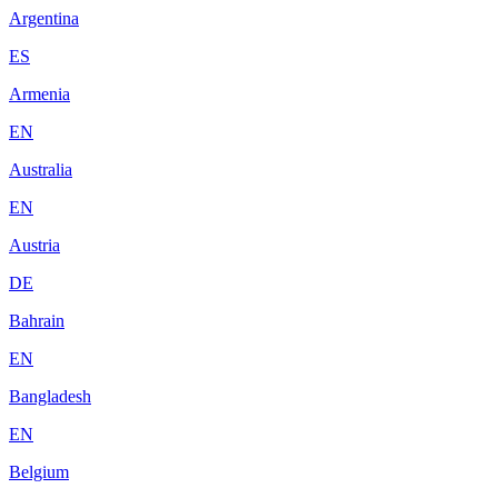
Argentina
ES
Armenia
EN
Australia
EN
Austria
DE
Bahrain
EN
Bangladesh
EN
Belgium