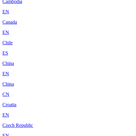
Cambodia
EN
Canada
EN
Chile
ES
China
EN
China
CN
Croatia
EN
Czech Republic
EN