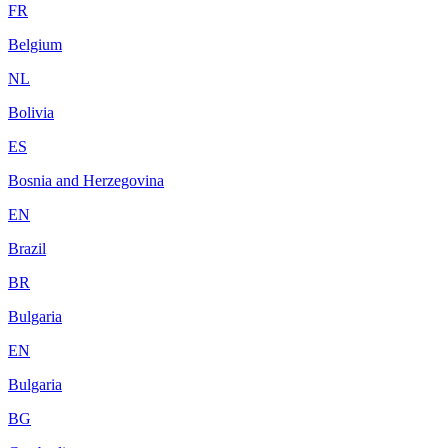
FR
Belgium
NL
Bolivia
ES
Bosnia and Herzegovina
EN
Brazil
BR
Bulgaria
EN
Bulgaria
BG