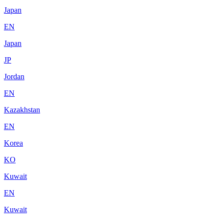
Japan
EN
Japan
JP
Jordan
EN
Kazakhstan
EN
Korea
KO
Kuwait
EN
Kuwait