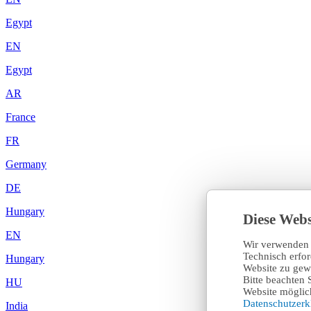
Egypt
EN
Egypt
AR
France
FR
Germany
DE
Hungary
Diese Webs
EN
Wir verwenden 
Technisch erfo
Hungary
Website zu gewä
Bitte beachten 
HU
Website möglich
Datenschutzer
India