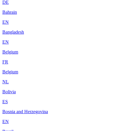
DE
Bahrain
EN
Bangladesh
EN
Belgium
FR
Belgium
NL
Bolivia
ES
Bosnia and Herzegovina
EN