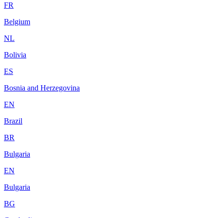
FR
Belgium
NL
Bolivia
ES
Bosnia and Herzegovina
EN
Brazil
BR
Bulgaria
EN
Bulgaria
BG