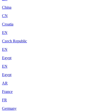
China
CN
Croatia
EN
Czech Republic
EN
Egypt
EN
Egypt
AR
France
FR
Germany