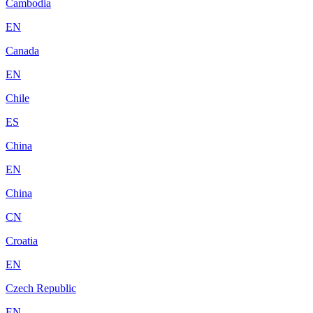
Cambodia
EN
Canada
EN
Chile
ES
China
EN
China
CN
Croatia
EN
Czech Republic
EN