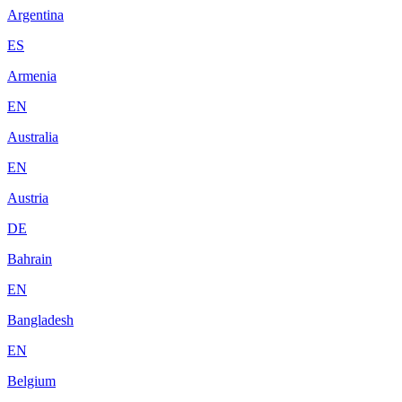
Argentina
ES
Armenia
EN
Australia
EN
Austria
DE
Bahrain
EN
Bangladesh
EN
Belgium