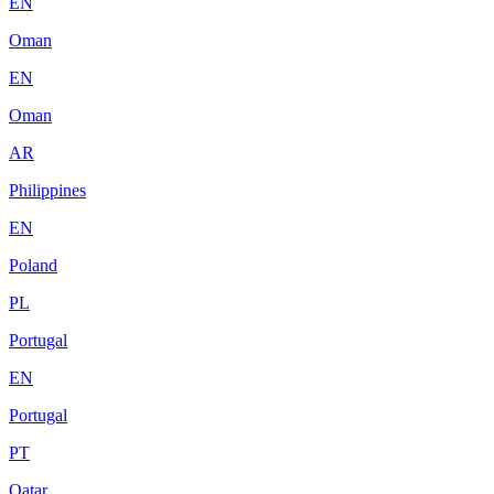
EN
Oman
EN
Oman
AR
Philippines
EN
Poland
PL
Portugal
EN
Portugal
PT
Qatar