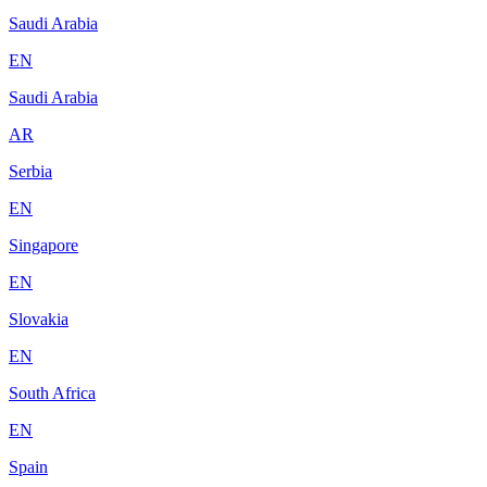
Saudi Arabia
EN
Saudi Arabia
AR
Serbia
EN
Singapore
EN
Slovakia
EN
South Africa
EN
Spain