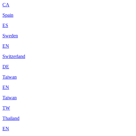
CA
Spain
ES
Sweden
EN
Switzerland
DE
Taiwan
EN
Taiwan
TW
Thailand
EN