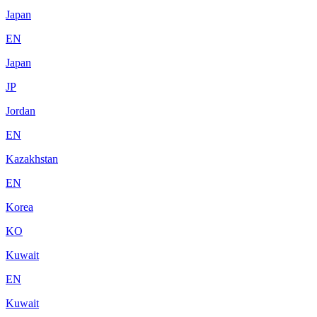
Japan
EN
Japan
JP
Jordan
EN
Kazakhstan
EN
Korea
KO
Kuwait
EN
Kuwait