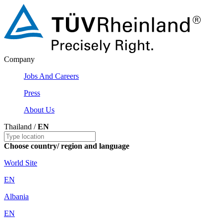
Company
Jobs And Careers
Press
About Us
Thailand /
EN
Choose country/ region and language
World Site
EN
Albania
EN