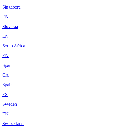
Singapore
EN
Slovakia
EN
South Africa
EN
Spain
CA
Spain
ES
Sweden
EN
Switzerland