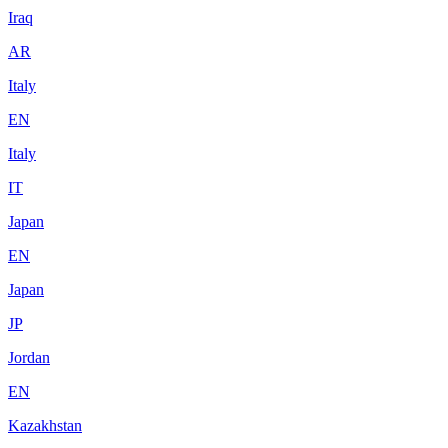
Iraq
AR
Italy
EN
Italy
IT
Japan
EN
Japan
JP
Jordan
EN
Kazakhstan