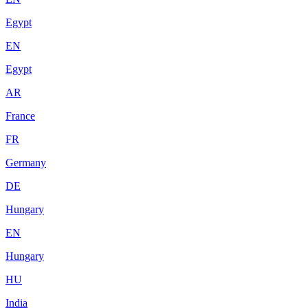
Egypt
EN
Egypt
AR
France
FR
Germany
DE
Hungary
EN
Hungary
HU
India