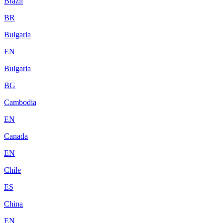
Brazil
BR
Bulgaria
EN
Bulgaria
BG
Cambodia
EN
Canada
EN
Chile
ES
China
EN