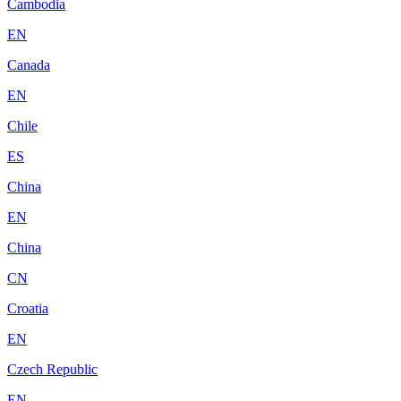
Cambodia
EN
Canada
EN
Chile
ES
China
EN
China
CN
Croatia
EN
Czech Republic
EN