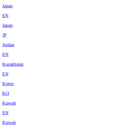
Japan
EN
Japan
JP
Jordan
EN
Kazakhstan
EN
Korea
KO
Kuwait
EN
Kuwait