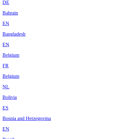
DE
Bahrain
EN
Bangladesh
EN
Belgium
FR
Belgium
NL
Bolivia
ES
Bosnia and Herzegovina
EN