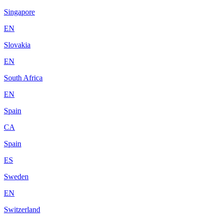
Singapore
EN
Slovakia
EN
South Africa
EN
Spain
CA
Spain
ES
Sweden
EN
Switzerland