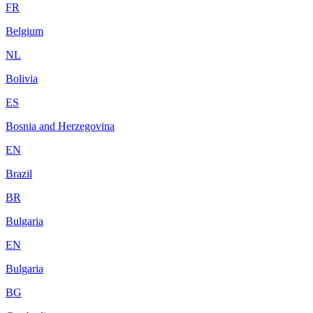
FR
Belgium
NL
Bolivia
ES
Bosnia and Herzegovina
EN
Brazil
BR
Bulgaria
EN
Bulgaria
BG