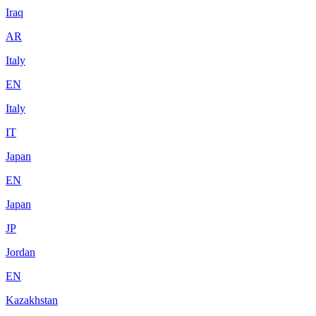
Iraq
AR
Italy
EN
Italy
IT
Japan
EN
Japan
JP
Jordan
EN
Kazakhstan