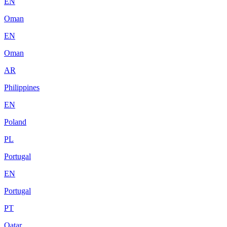
EN
Oman
EN
Oman
AR
Philippines
EN
Poland
PL
Portugal
EN
Portugal
PT
Qatar