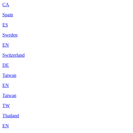
CA
Spain
ES
Sweden
EN
Switzerland
DE
Taiwan
EN
Taiwan
TW
Thailand
EN