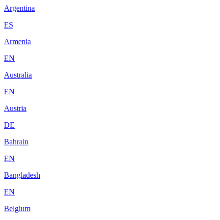
Argentina
ES
Armenia
EN
Australia
EN
Austria
DE
Bahrain
EN
Bangladesh
EN
Belgium