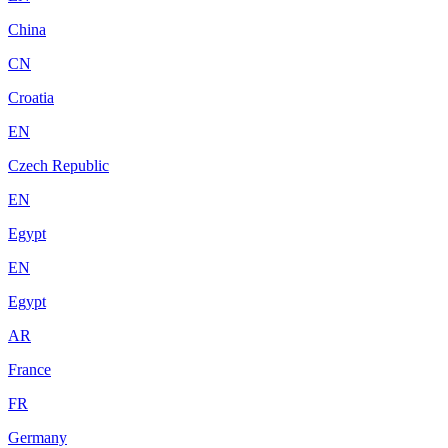
China
CN
Croatia
EN
Czech Republic
EN
Egypt
EN
Egypt
AR
France
FR
Germany