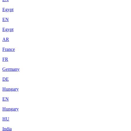
Egypt
EN
Egypt
AR
France
FR
Germany
DE
Hungary
EN
Hungary
HU
India