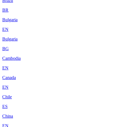
Brazil
BR
Bulgaria
EN
Bulgaria
BG
Cambodia
EN
Canada
EN
Chile
ES
China
EN