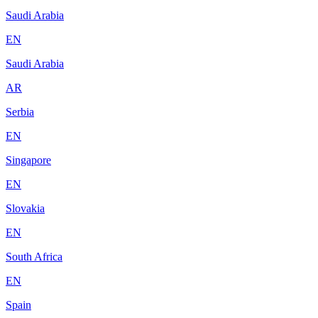
Saudi Arabia
EN
Saudi Arabia
AR
Serbia
EN
Singapore
EN
Slovakia
EN
South Africa
EN
Spain