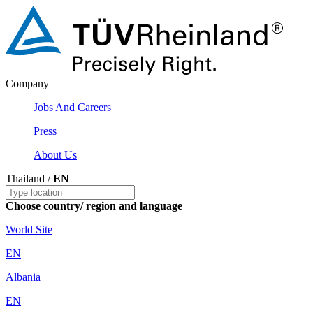
Company
Jobs And Careers
Press
About Us
Thailand /
EN
Choose country/ region and language
World Site
EN
Albania
EN