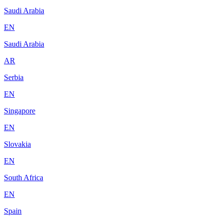
Saudi Arabia
EN
Saudi Arabia
AR
Serbia
EN
Singapore
EN
Slovakia
EN
South Africa
EN
Spain