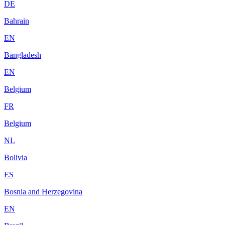
DE
Bahrain
EN
Bangladesh
EN
Belgium
FR
Belgium
NL
Bolivia
ES
Bosnia and Herzegovina
EN