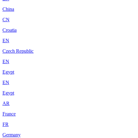
China
CN
Croatia
EN
Czech Republic
EN
Egypt
EN
Egypt
AR
France
FR
Germany