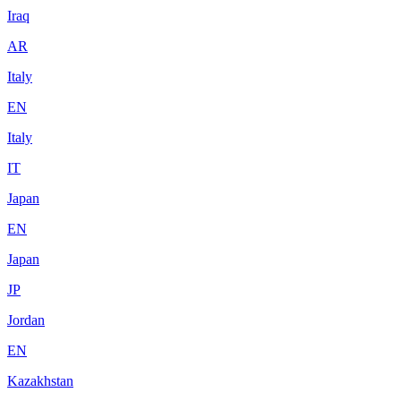
Iraq
AR
Italy
EN
Italy
IT
Japan
EN
Japan
JP
Jordan
EN
Kazakhstan