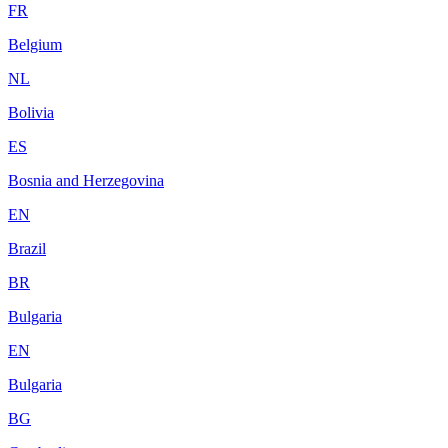
FR
Belgium
NL
Bolivia
ES
Bosnia and Herzegovina
EN
Brazil
BR
Bulgaria
EN
Bulgaria
BG