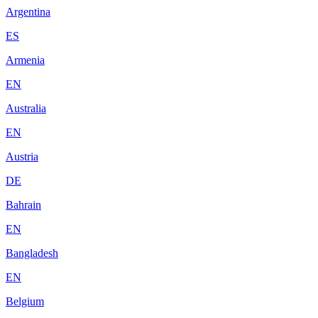
Argentina
ES
Armenia
EN
Australia
EN
Austria
DE
Bahrain
EN
Bangladesh
EN
Belgium