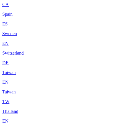
CA
Spain
ES
Sweden
EN
Switzerland
DE
Taiwan
EN
Taiwan
TW
Thailand
EN