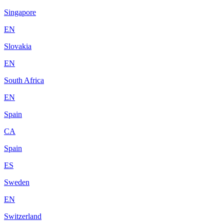
Singapore
EN
Slovakia
EN
South Africa
EN
Spain
CA
Spain
ES
Sweden
EN
Switzerland