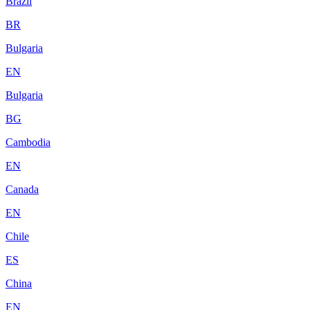
Brazil
BR
Bulgaria
EN
Bulgaria
BG
Cambodia
EN
Canada
EN
Chile
ES
China
EN