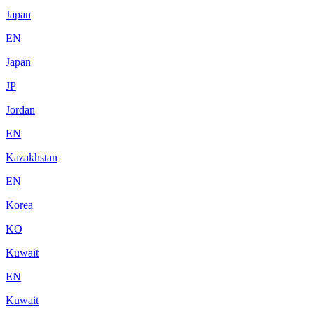
Japan
EN
Japan
JP
Jordan
EN
Kazakhstan
EN
Korea
KO
Kuwait
EN
Kuwait