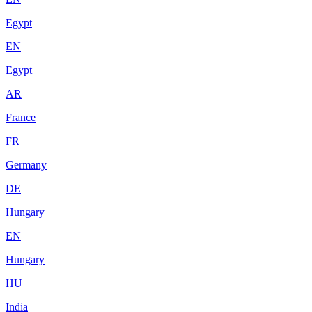
Egypt
EN
Egypt
AR
France
FR
Germany
DE
Hungary
EN
Hungary
HU
India