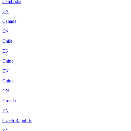
Cambodia
EN
Canada
EN
Chile
ES
China
EN
China
CN
Croatia
EN
Czech Republic
EN