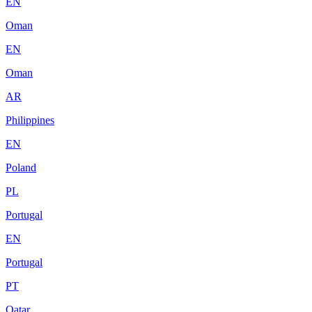
EN
Oman
EN
Oman
AR
Philippines
EN
Poland
PL
Portugal
EN
Portugal
PT
Qatar