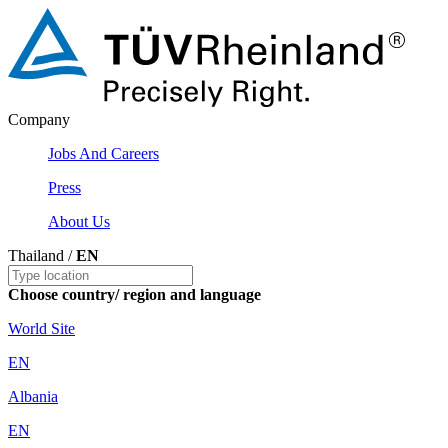
Company
Jobs And Careers
Press
About Us
Thailand /
EN
Choose country/ region and language
World Site
EN
Albania
EN