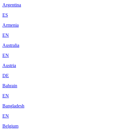
Argentina
ES
Armenia
EN
Australia
EN
Austria
DE
Bahrain
EN
Bangladesh
EN
Belgium