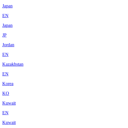
Japan
EN
Japan
JP
Jordan
EN
Kazakhstan
EN
Korea
KO
Kuwait
EN
Kuwait