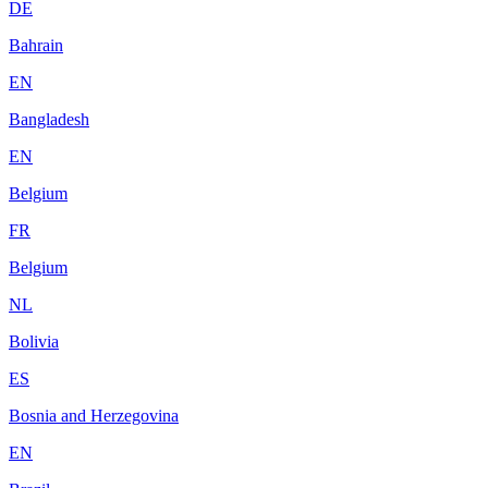
DE
Bahrain
EN
Bangladesh
EN
Belgium
FR
Belgium
NL
Bolivia
ES
Bosnia and Herzegovina
EN