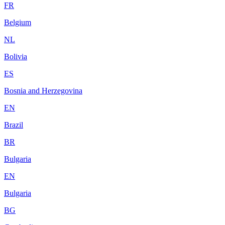
FR
Belgium
NL
Bolivia
ES
Bosnia and Herzegovina
EN
Brazil
BR
Bulgaria
EN
Bulgaria
BG