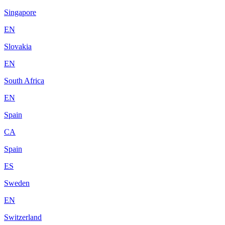
Singapore
EN
Slovakia
EN
South Africa
EN
Spain
CA
Spain
ES
Sweden
EN
Switzerland