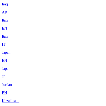
Iraq
AR
Italy
EN
Italy
IT
Japan
EN
Japan
JP
Jordan
EN
Kazakhstan