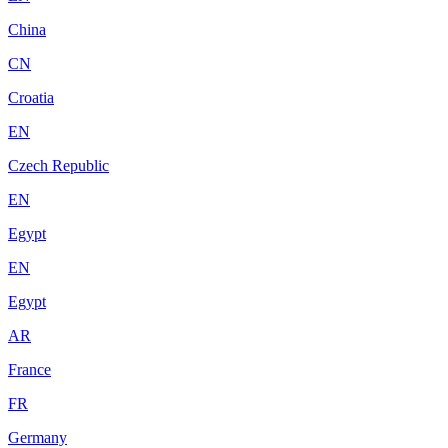
China
CN
Croatia
EN
Czech Republic
EN
Egypt
EN
Egypt
AR
France
FR
Germany