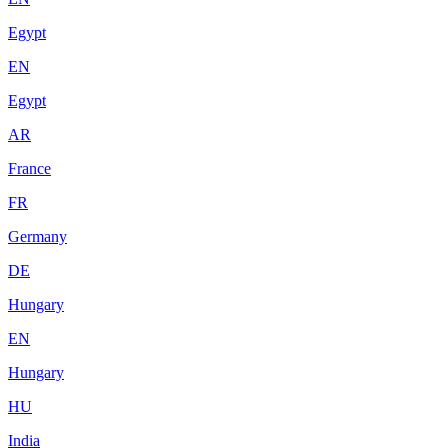
Egypt
EN
Egypt
AR
France
FR
Germany
DE
Hungary
EN
Hungary
HU
India