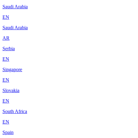
Saudi Arabia
EN
Saudi Arabia
AR
Serbia
EN
Singapore
EN
Slovakia
EN
South Africa
EN
Spain