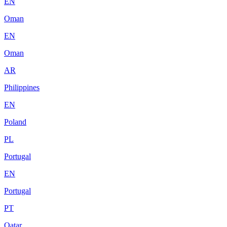
EN
Oman
EN
Oman
AR
Philippines
EN
Poland
PL
Portugal
EN
Portugal
PT
Qatar