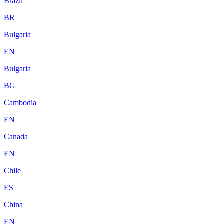
Brazil
BR
Bulgaria
EN
Bulgaria
BG
Cambodia
EN
Canada
EN
Chile
ES
China
EN