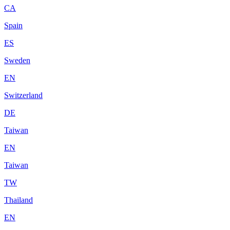
CA
Spain
ES
Sweden
EN
Switzerland
DE
Taiwan
EN
Taiwan
TW
Thailand
EN