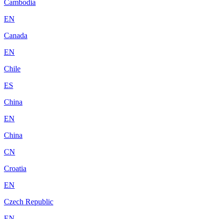
Cambodia
EN
Canada
EN
Chile
ES
China
EN
China
CN
Croatia
EN
Czech Republic
EN