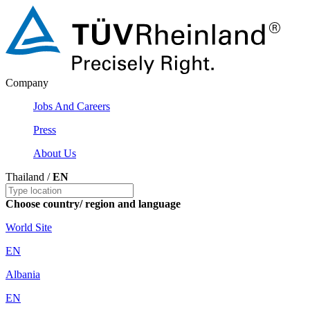
Company
Jobs And Careers
Press
About Us
Thailand /
EN
Choose country/ region and language
World Site
EN
Albania
EN