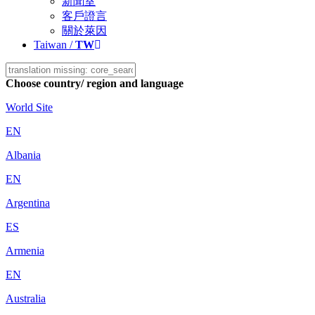
新聞室
客戶證言
關於萊因
Taiwan /
TW
Choose country/ region and language
World Site
EN
Albania
EN
Argentina
ES
Armenia
EN
Australia