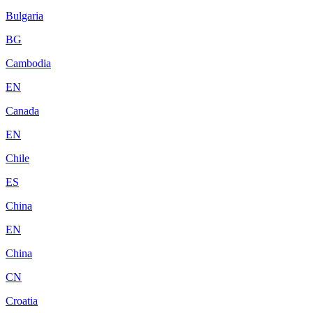
Bulgaria
BG
Cambodia
EN
Canada
EN
Chile
ES
China
EN
China
CN
Croatia