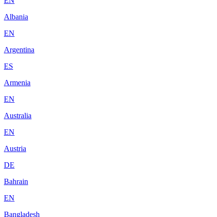
EN
Albania
EN
Argentina
ES
Armenia
EN
Australia
EN
Austria
DE
Bahrain
EN
Bangladesh