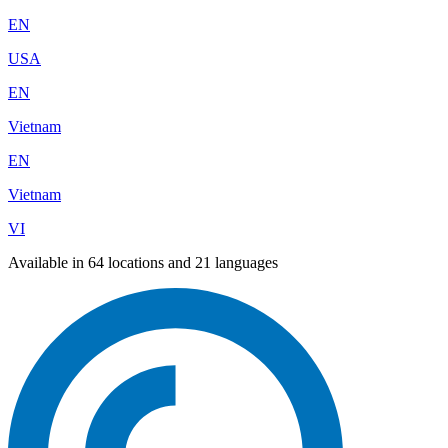
EN
USA
EN
Vietnam
EN
Vietnam
VI
Available in 64 locations and 21 languages