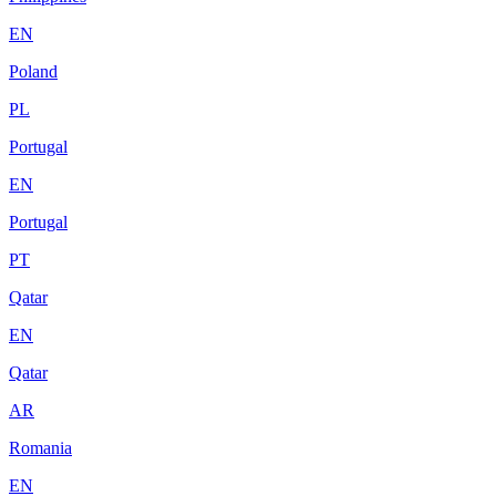
EN
Poland
PL
Portugal
EN
Portugal
PT
Qatar
EN
Qatar
AR
Romania
EN