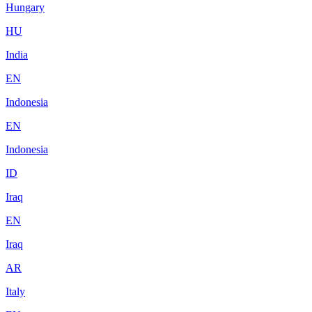
Hungary
HU
India
EN
Indonesia
EN
Indonesia
ID
Iraq
EN
Iraq
AR
Italy