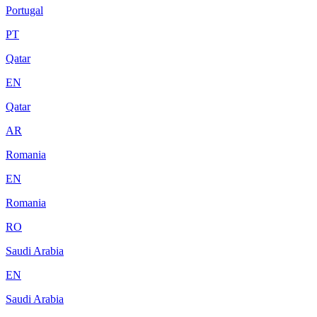
Portugal
PT
Qatar
EN
Qatar
AR
Romania
EN
Romania
RO
Saudi Arabia
EN
Saudi Arabia