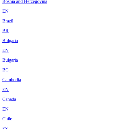
Bosnia and Herzegovina
EN
Brazil
BR
Bulgaria
EN
Bulgaria
BG
Cambodia
EN
Canada
EN
Chile
ES