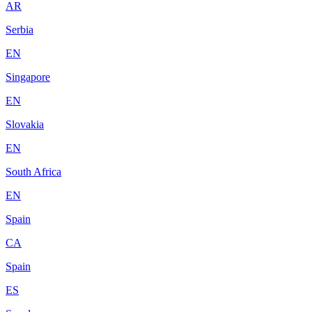
AR
Serbia
EN
Singapore
EN
Slovakia
EN
South Africa
EN
Spain
CA
Spain
ES