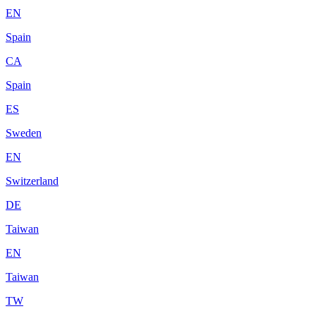
EN
Spain
CA
Spain
ES
Sweden
EN
Switzerland
DE
Taiwan
EN
Taiwan
TW