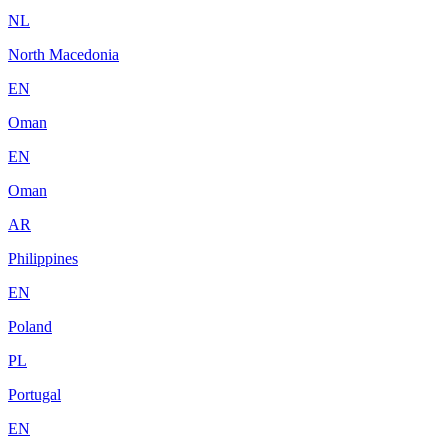
NL
North Macedonia
EN
Oman
EN
Oman
AR
Philippines
EN
Poland
PL
Portugal
EN