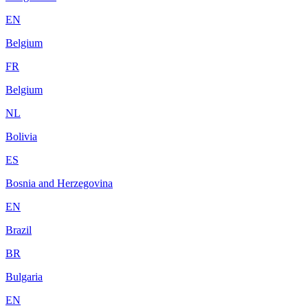
EN
Belgium
FR
Belgium
NL
Bolivia
ES
Bosnia and Herzegovina
EN
Brazil
BR
Bulgaria
EN