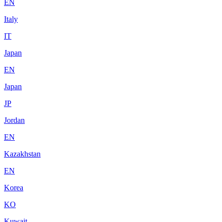
EN
Italy
IT
Japan
EN
Japan
JP
Jordan
EN
Kazakhstan
EN
Korea
KO
Kuwait