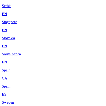
Serbia
EN
Singapore
EN
Slovakia
EN
South Africa
EN
Spain
CA
Spain
ES
Sweden