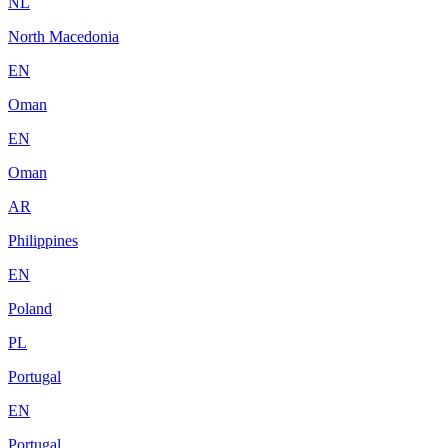
NL
North Macedonia
EN
Oman
EN
Oman
AR
Philippines
EN
Poland
PL
Portugal
EN
Portugal