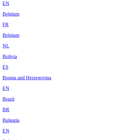
EN
Belgium
FR
Belgium
NL
Bolivia
ES
Bosnia and Herzegovina
EN
Brazil
BR
Bulgaria
EN