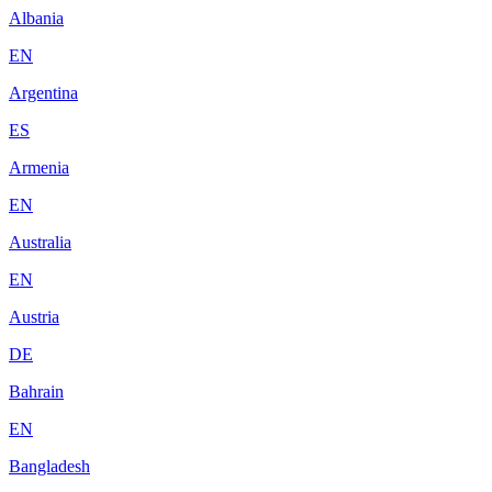
Albania
EN
Argentina
ES
Armenia
EN
Australia
EN
Austria
DE
Bahrain
EN
Bangladesh