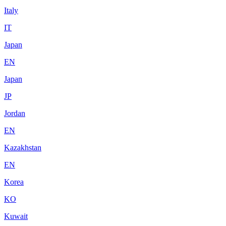
Italy
IT
Japan
EN
Japan
JP
Jordan
EN
Kazakhstan
EN
Korea
KO
Kuwait