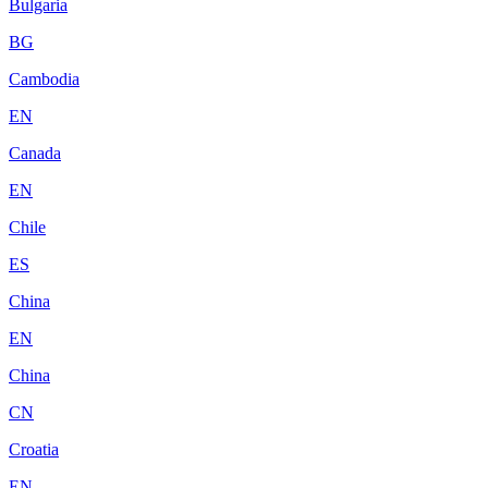
Bulgaria
BG
Cambodia
EN
Canada
EN
Chile
ES
China
EN
China
CN
Croatia
EN