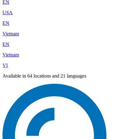
EN
USA
EN
Vietnam
EN
Vietnam
VI
Available in 64 locations and 21 languages