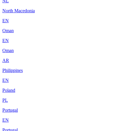
NL
North Macedonia
EN
Oman
EN
Oman
AR
Philippines
EN
Poland
PL
Portugal
EN
Portugal