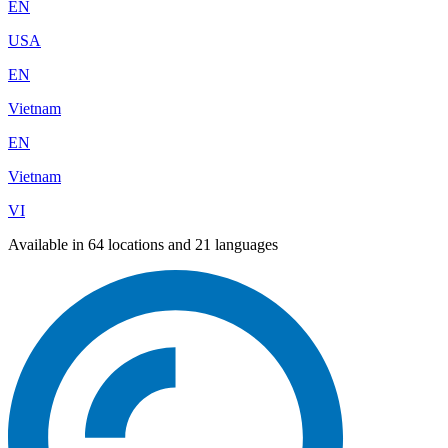
EN
USA
EN
Vietnam
EN
Vietnam
VI
Available in 64 locations and 21 languages