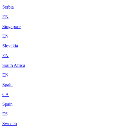
Serbia
EN
Singapore
EN
Slovakia
EN
South Africa
EN
Spain
CA
Spain
ES
Sweden