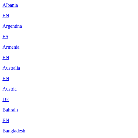
Albania
EN
Argentina
ES
Armenia
EN
Australia
EN
Austria
DE
Bahrain
EN
Bangladesh