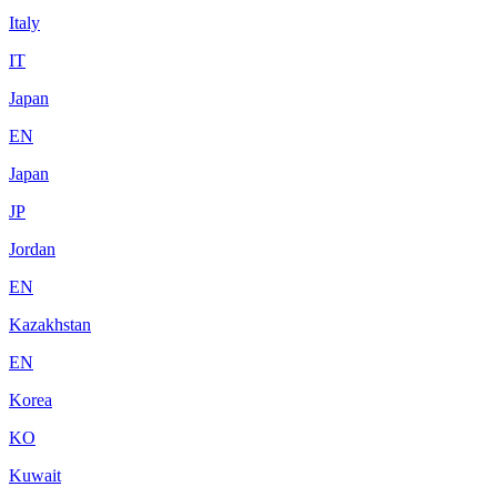
Italy
IT
Japan
EN
Japan
JP
Jordan
EN
Kazakhstan
EN
Korea
KO
Kuwait