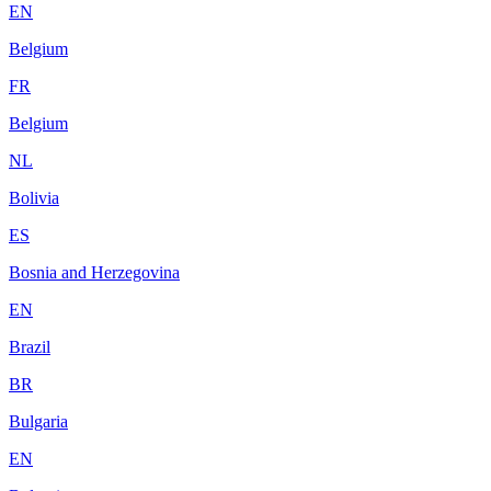
EN
Belgium
FR
Belgium
NL
Bolivia
ES
Bosnia and Herzegovina
EN
Brazil
BR
Bulgaria
EN