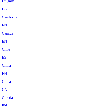
Bulgaria
BG
Cambodia
EN
Canada
EN
Chile
ES
China
EN
China
CN
Croatia
EN