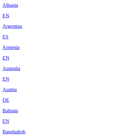
Albania
EN
Argentina
ES
Armenia
EN
Australia
EN
Austria
DE
Bahrain
EN
Bangladesh