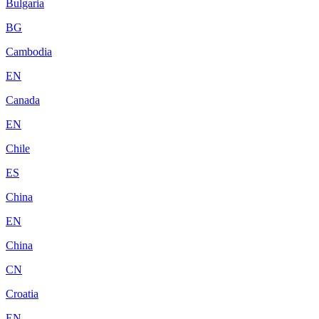
Bulgaria
BG
Cambodia
EN
Canada
EN
Chile
ES
China
EN
China
CN
Croatia
EN