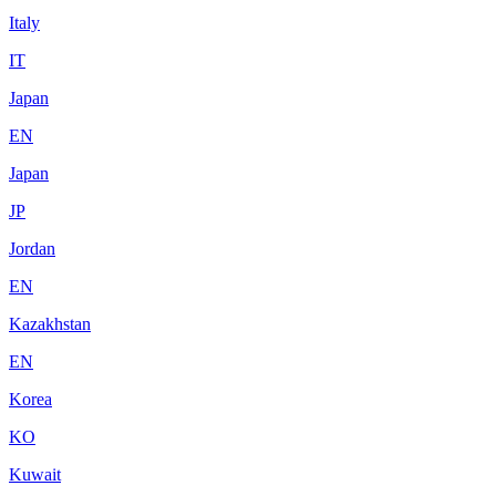
Italy
IT
Japan
EN
Japan
JP
Jordan
EN
Kazakhstan
EN
Korea
KO
Kuwait