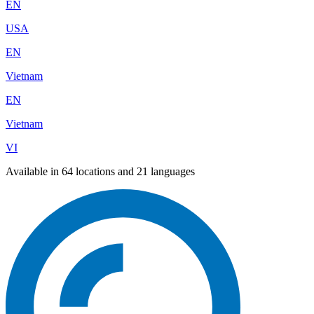
EN
USA
EN
Vietnam
EN
Vietnam
VI
Available in 64 locations and 21 languages