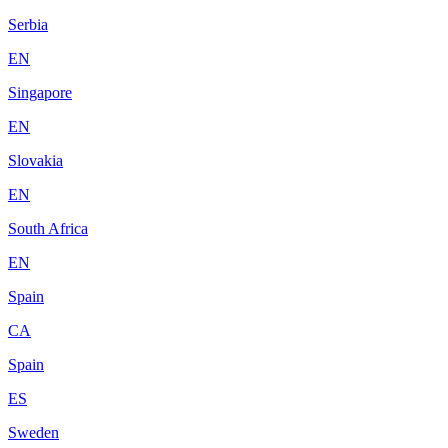
Serbia
EN
Singapore
EN
Slovakia
EN
South Africa
EN
Spain
CA
Spain
ES
Sweden