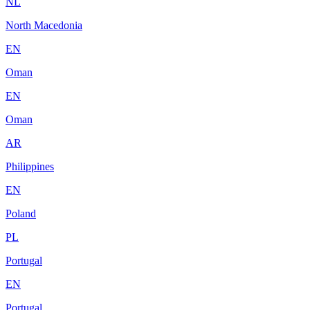
NL
North Macedonia
EN
Oman
EN
Oman
AR
Philippines
EN
Poland
PL
Portugal
EN
Portugal