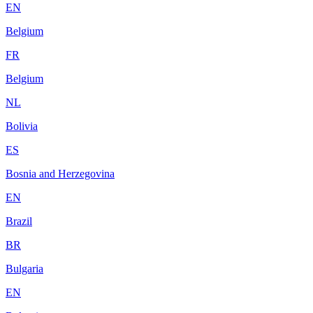
EN
Belgium
FR
Belgium
NL
Bolivia
ES
Bosnia and Herzegovina
EN
Brazil
BR
Bulgaria
EN