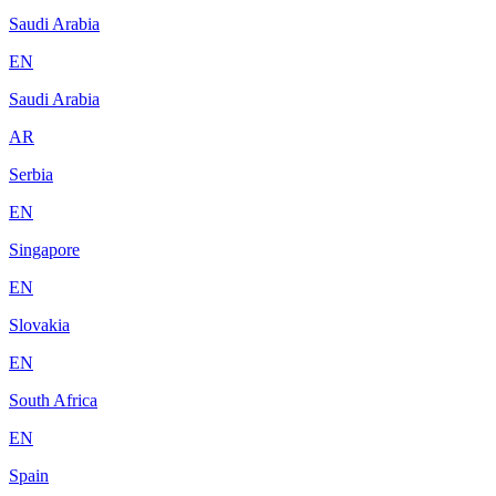
Saudi Arabia
EN
Saudi Arabia
AR
Serbia
EN
Singapore
EN
Slovakia
EN
South Africa
EN
Spain