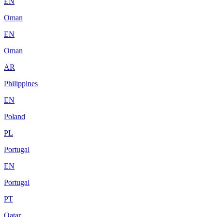
EN
Oman
EN
Oman
AR
Philippines
EN
Poland
PL
Portugal
EN
Portugal
PT
Qatar