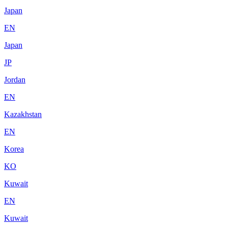
Japan
EN
Japan
JP
Jordan
EN
Kazakhstan
EN
Korea
KO
Kuwait
EN
Kuwait