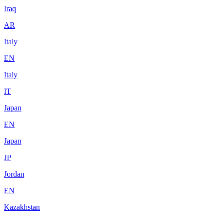
Iraq
AR
Italy
EN
Italy
IT
Japan
EN
Japan
JP
Jordan
EN
Kazakhstan