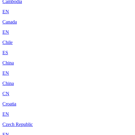
Cambodia
EN
Canada
EN
Chile
ES
China
EN
China
CN
Croatia
EN
Czech Republic
EN