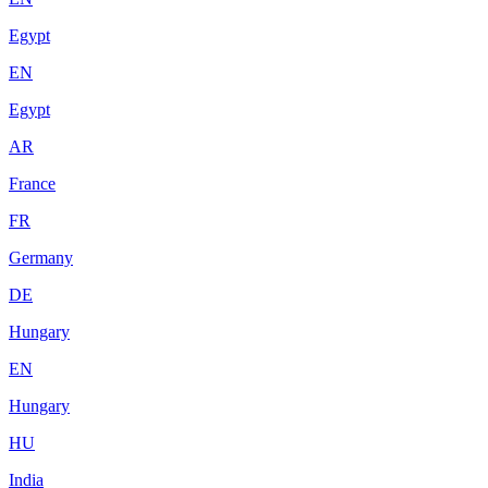
Egypt
EN
Egypt
AR
France
FR
Germany
DE
Hungary
EN
Hungary
HU
India