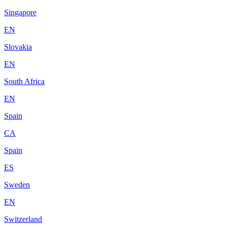
Singapore
EN
Slovakia
EN
South Africa
EN
Spain
CA
Spain
ES
Sweden
EN
Switzerland