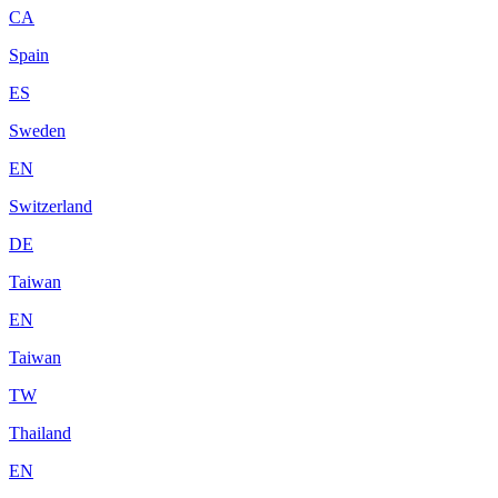
CA
Spain
ES
Sweden
EN
Switzerland
DE
Taiwan
EN
Taiwan
TW
Thailand
EN