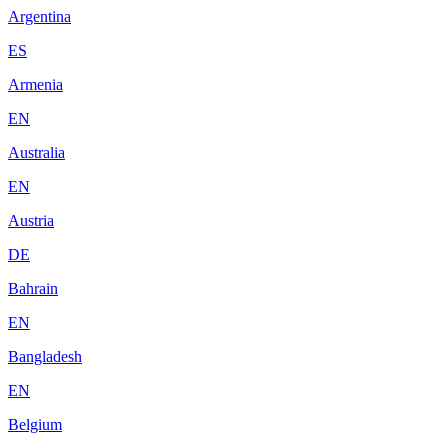
Argentina
ES
Armenia
EN
Australia
EN
Austria
DE
Bahrain
EN
Bangladesh
EN
Belgium