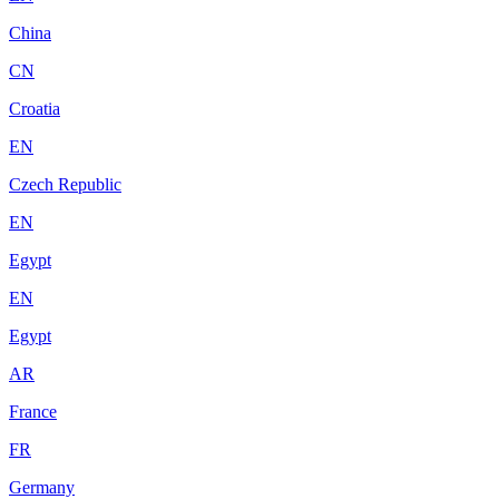
China
CN
Croatia
EN
Czech Republic
EN
Egypt
EN
Egypt
AR
France
FR
Germany