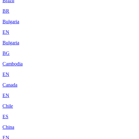
Brazil
BR
Bulgaria
EN
Bulgaria
BG
Cambodia
EN
Canada
EN
Chile
ES
China
EN