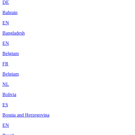
DE
Bahrain
EN
Bangladesh
EN
Belgium
FR
Belgium
NL
Bolivia
ES
Bosnia and Herzegovina
EN