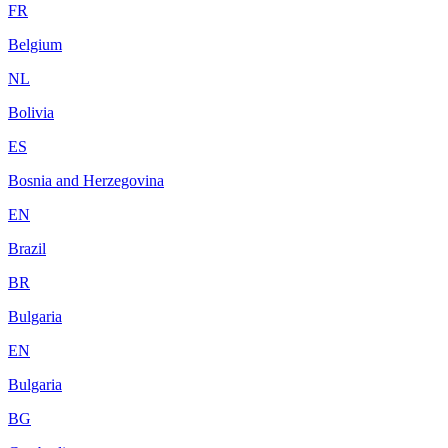
FR
Belgium
NL
Bolivia
ES
Bosnia and Herzegovina
EN
Brazil
BR
Bulgaria
EN
Bulgaria
BG