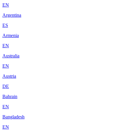
EN
Argentina
ES
Armenia
EN
Australia
EN
Austria
DE
Bahrain
EN
Bangladesh
EN