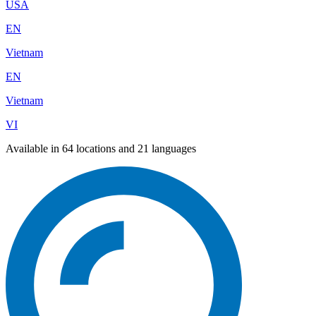
USA
EN
Vietnam
EN
Vietnam
VI
Available in 64 locations and 21 languages