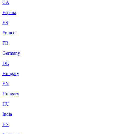
CA
España
ES
France
FR
Germany
DE
Hungary
EN
Hungary
HU
India
EN