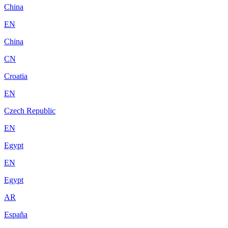
China
EN
China
CN
Croatia
EN
Czech Republic
EN
Egypt
EN
Egypt
AR
España