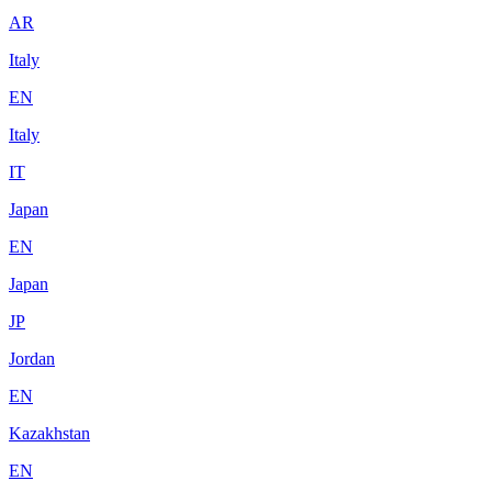
AR
Italy
EN
Italy
IT
Japan
EN
Japan
JP
Jordan
EN
Kazakhstan
EN