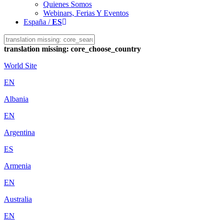
Quienes Somos
Webinars, Ferias Y Eventos
España /
ES
translation missing: core_choose_country
World Site
EN
Albania
EN
Argentina
ES
Armenia
EN
Australia
EN