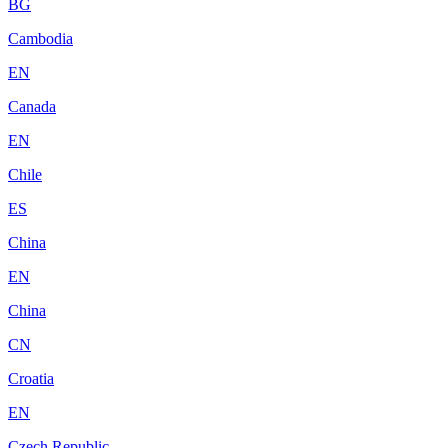
BG
Cambodia
EN
Canada
EN
Chile
ES
China
EN
China
CN
Croatia
EN
Czech Republic