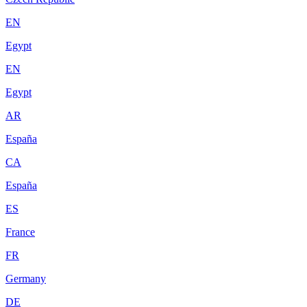
EN
Egypt
EN
Egypt
AR
España
CA
España
ES
France
FR
Germany
DE