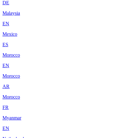
DE
Malaysia
EN
Mexico
ES
Morocco
EN
Morocco
AR
Morocco
FR
Myanmar
EN