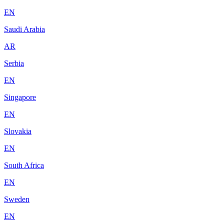
EN
Saudi Arabia
AR
Serbia
EN
Singapore
EN
Slovakia
EN
South Africa
EN
Sweden
EN