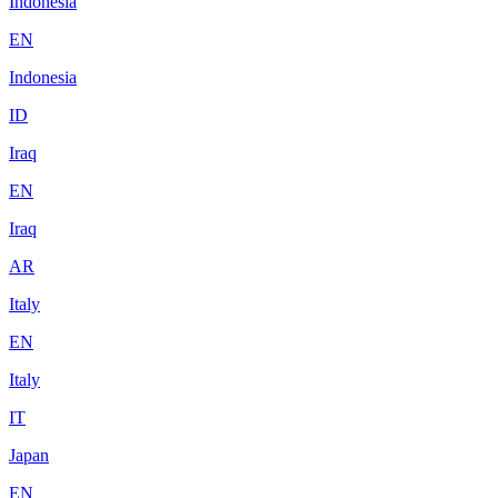
Indonesia
EN
Indonesia
ID
Iraq
EN
Iraq
AR
Italy
EN
Italy
IT
Japan
EN