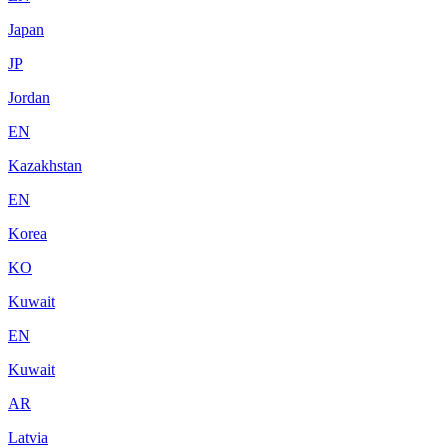
Japan
JP
Jordan
EN
Kazakhstan
EN
Korea
KO
Kuwait
EN
Kuwait
AR
Latvia