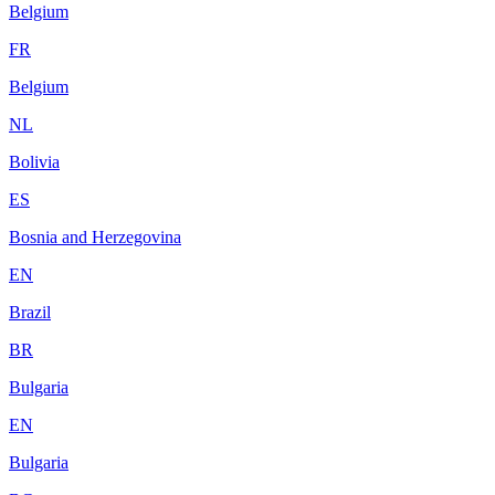
Belgium
FR
Belgium
NL
Bolivia
ES
Bosnia and Herzegovina
EN
Brazil
BR
Bulgaria
EN
Bulgaria