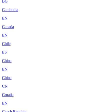
BG
Cambodia
EN
Canada
EN
Chile
ES
China
EN
China
CN
Croatia
EN
Czech Republic