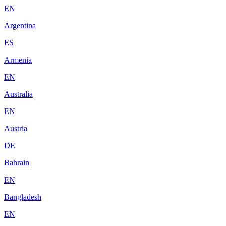
EN
Argentina
ES
Armenia
EN
Australia
EN
Austria
DE
Bahrain
EN
Bangladesh
EN