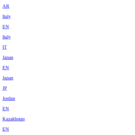
AR
Italy
EN
Italy
IT
Japan
EN
Japan
JP
Jordan
EN
Kazakhstan
EN