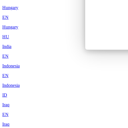
Hungary
EN
Hungary
HU
India
EN
Indonesia
EN
Indonesia
ID
Iraq
EN
Iraq