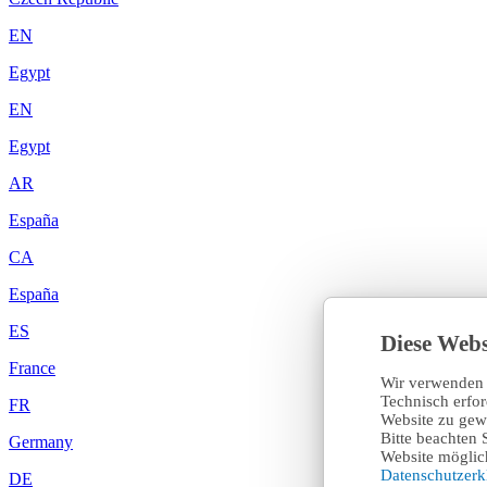
EN
Egypt
EN
Egypt
AR
España
CA
España
ES
Diese Webs
France
Wir verwenden 
Technisch erfo
FR
Website zu gewä
Bitte beachten 
Germany
Website möglich
Datenschutzer
DE