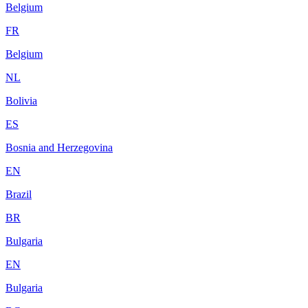
Belgium
FR
Belgium
NL
Bolivia
ES
Bosnia and Herzegovina
EN
Brazil
BR
Bulgaria
EN
Bulgaria