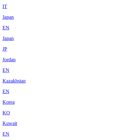
IT
Japan
EN
Japan
JP
Jordan
EN
Kazakhstan
EN
Korea
KO
Kuwait
EN