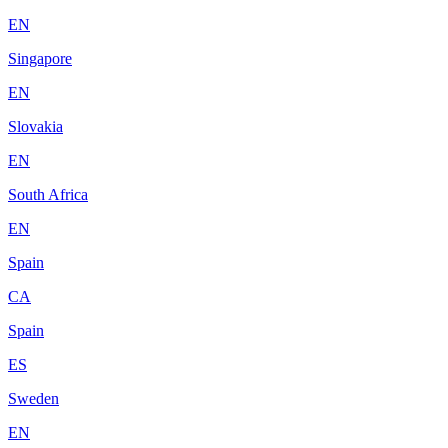
EN
Singapore
EN
Slovakia
EN
South Africa
EN
Spain
CA
Spain
ES
Sweden
EN