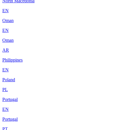
North Macedonia
EN
Oman
EN
Oman
AR
Philippines
EN
Poland
PL
Portugal
EN
Portugal
PT