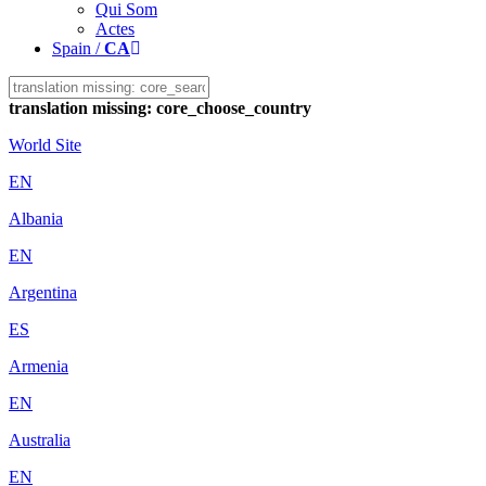
Qui Som
Actes
Spain /
CA
translation missing: core_choose_country
World Site
EN
Albania
EN
Argentina
ES
Armenia
EN
Australia
EN