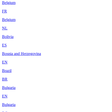
Belgium
FR
Belgium
NL
Bolivia
ES
Bosnia and Herzegovina
EN
Brazil
BR
Bulgaria
EN
Bulgaria