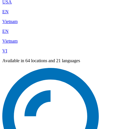
USA
EN
Vietnam
EN
Vietnam
VI
Available in 64 locations and 21 languages