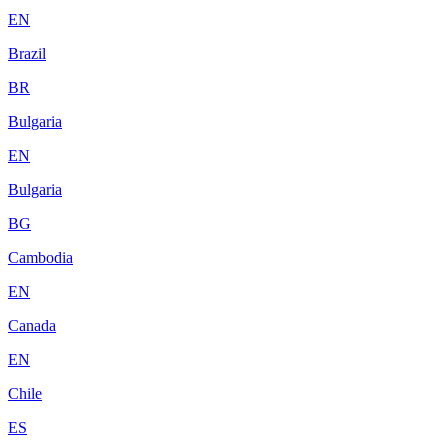
EN
Brazil
BR
Bulgaria
EN
Bulgaria
BG
Cambodia
EN
Canada
EN
Chile
ES