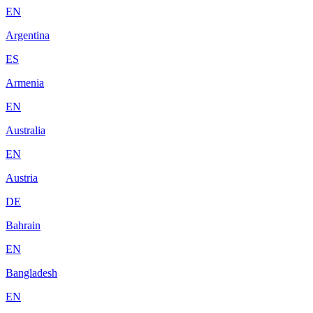
EN
Argentina
ES
Armenia
EN
Australia
EN
Austria
DE
Bahrain
EN
Bangladesh
EN