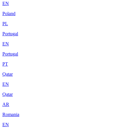
EN
Poland
PL
Portugal
EN
Portugal
PT
Qatar
EN
Qatar
AR
Romania
EN