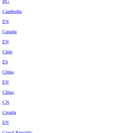
BG
Cambodia
EN
Canada
EN
Chile
ES
China
EN
China
CN
Croatia
EN
Czech Republic