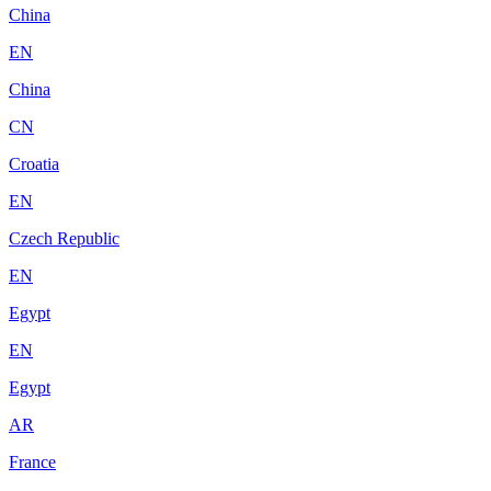
China
EN
China
CN
Croatia
EN
Czech Republic
EN
Egypt
EN
Egypt
AR
France