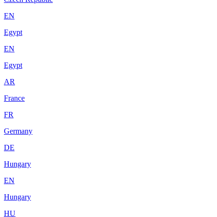
EN
Egypt
EN
Egypt
AR
France
FR
Germany
DE
Hungary
EN
Hungary
HU